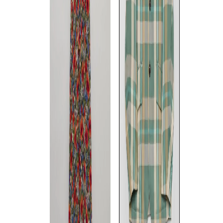
エンブロイダリーレースワン
フラワープリントプリーツワ
リボン使いノ
ピース
ンピース
ット
M
☓
/
L
S
☓
/
M
/
L
☓
M
◯
◯
◯
TOCCA
TOCCA
TOCCA
《手洗い可》刺繍ストレッチ
フラワープリントプリーツス
《手洗い可》
フレアワンピース
カート
トサテンワン
S
/
M
☓
/
L
☓
S
☓
/
M
S
☓
/
L
◯
◯
◯