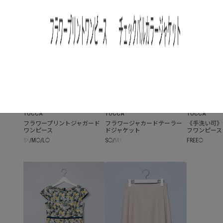
TOCCA
TOCCA
TOCCA
フラワープリントジャガード
フラワージャカードテーラー
《手洗い可》
ワンピース
ドジャケット
フワンピース
S
☓
/
M
/
L
S
/
M
☓
FREE
◯
◯
◯
◯