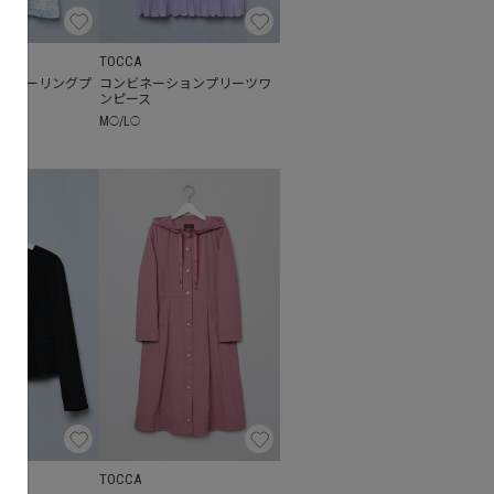
TOCCA
シャーリングプ
コンビネーションプリーツワ
ース
ンピース
M
/
L
◯
◯
TOCCA