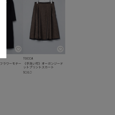
TOCCA
フラワーモチー
《手洗い可》オーガンジード
ットプリントスカート
S
/
L
◯
◯