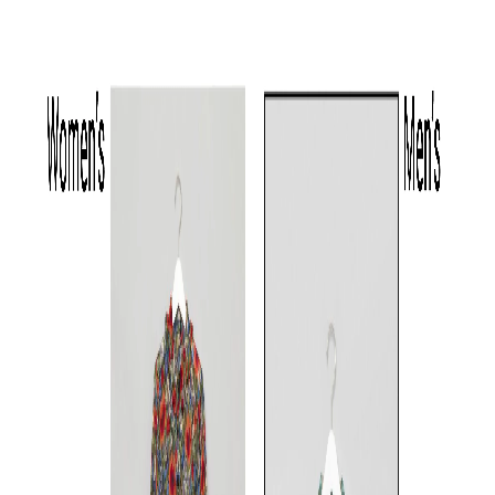
TOCCA
TOCCA
TOCCA
《手洗い可》キャップスリー
スカラップフラワー刺繍ワン
フラワープリ
ブギャザーワンピース
ピース
ンピース
S
/
M
/
L
S
/
M
/
L
S
☓
/
M
/
L
◯
◯
◯
◯
◯
◯
◯
◯