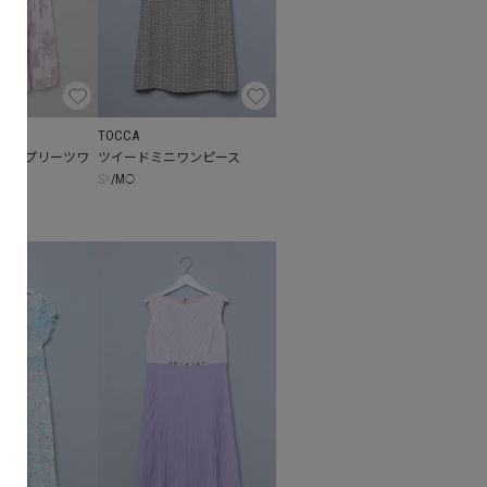
TOCCA
ントプリーツワ
ツイードミニワンピース
S
☓
/
M
◯