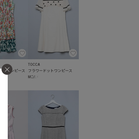
TOCCA
ントワンピース
フラワードットワンピース
M
/
L
☓
◯