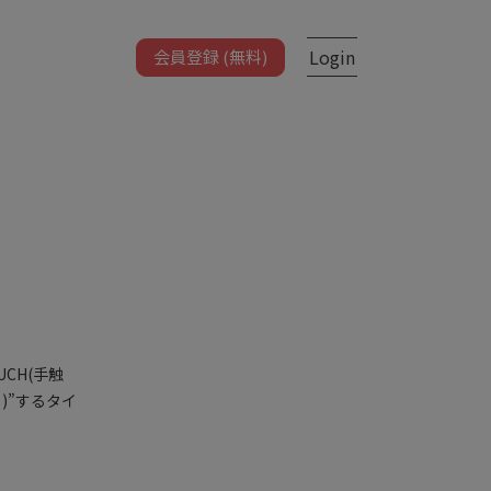
Login
会員登録 (無料)
CH(手触
)”するタイ