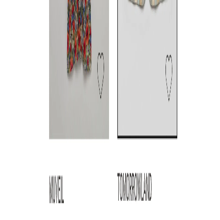
TOCCA
TOCCA
TOCCA
シフォンスリーブフラワーワ
フラワープリントプリーツス
《手洗い可》
ンピース
カート
ノースリーブ
S
☓
/
M
☓
/
L
S
/
M
M
◯
◯
◯
◯