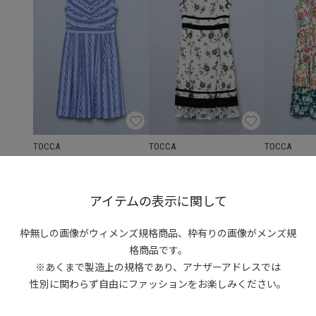
TOCCA
TOCCA
TOCCA
Vネック刺繍ワンピース
フラワー刺繍ワンピース
フラワープリ
S
/
M
/
L
☓
S
/
M
S
/
M
◯
◯
◯
◯
◯
◯
アイテムの表示に関して
枠無しの画像がウィメンズ規格商品、
枠有りの画像がメンズ規
格商品です。
※あくまで製造上の規格であり、アナザーアドレスでは
性別に関わらず自由にファッションをお楽しみください。