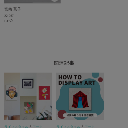
宮﨑 菖子
22.067
FREE
◯
関連記事
/
/
ライフスタイル
アート
ライフスタイル
アート