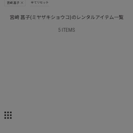
全てリセット
宮﨑 菖子
宮﨑 菖子(ミヤザキショウコ)のレンタルアイテム一覧
5 ITEMS