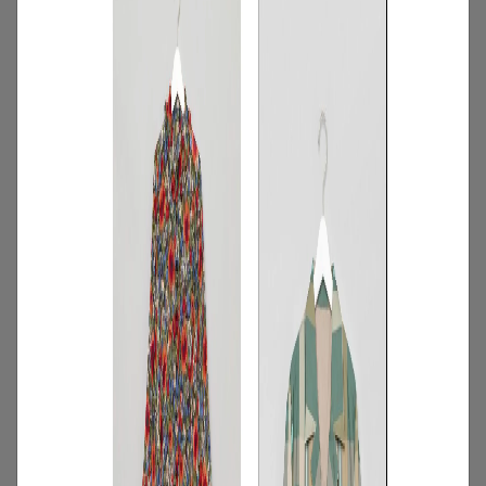
2
/
特集
アイテム
【夏に映える別注ワンピース】ディウ
カ・レリル・アローブの特別なドレスが
登場！
2026.07.23