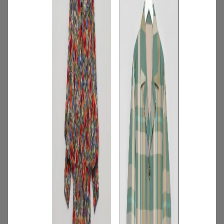
3
/
コーディネート
アイテム
【甘シャツ・ブラウス100選】大人可愛い
夏コーデにおすすめ！映えトップスを厳
選