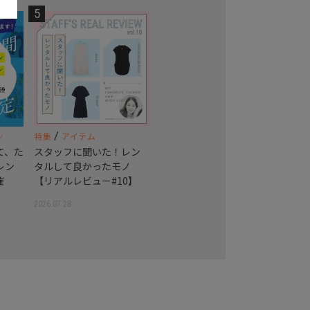
5
/
ン
特集
アイテム
て、た
スタッフに聞いた！レン
レン
タルして良かったモノ
催
【リアルレビュー#10】
2026.07.28