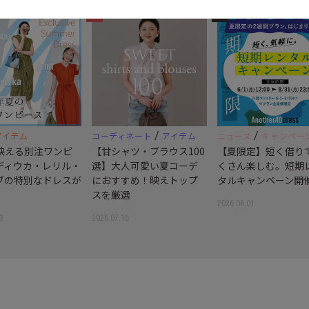
3
4
/
/
アイテム
コーディネート
アイテム
ニュース
キャンペー
映える別注ワンピ
【甘シャツ・ブラウス100
【夏限定】短く借り
ディウカ・レリル・
選】大人可愛い夏コーデ
くさん楽しむ。短期
ブの特別なドレスが
におすすめ！映えトップ
タルキャンペーン開
スを厳選
2026.06.01
3
2026.07.16