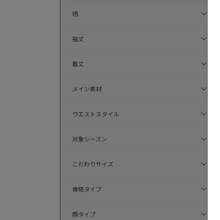
柄
袖丈
着丈
メイン素材
ウエストスタイル
対象シーズン
こだわりサイズ
骨格タイプ
顔タイプ