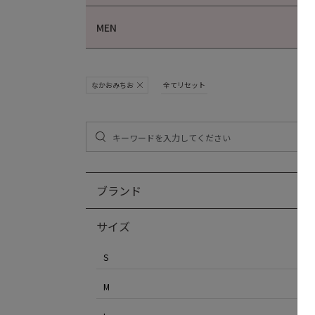
MEN
なかおみちお
全てリセット
ブランド
サイズ
S
M