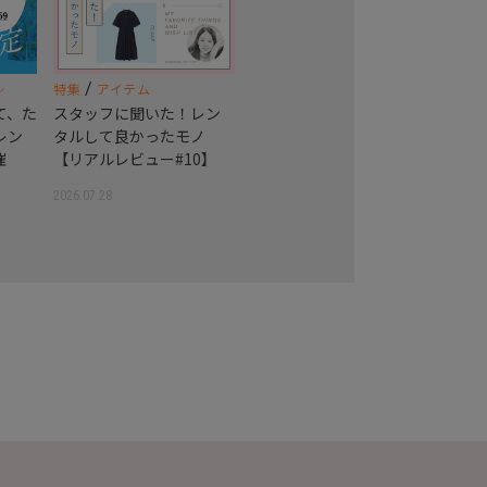
/
ン
特集
アイテム
て、た
スタッフに聞いた！レン
レン
タルして良かったモノ
催
【リアルレビュー#10】
2026.07.28