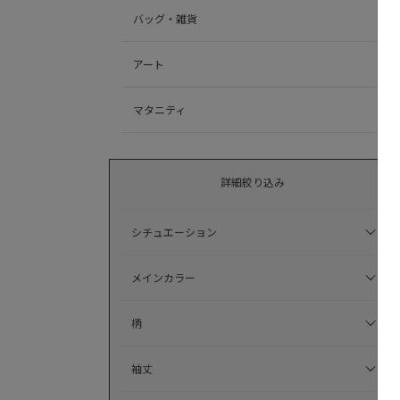
バッグ・雑貨
アート
マタニティ
詳細絞り込み
シチュエーション
メインカラー
柄
袖丈