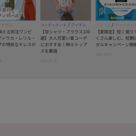
/
/
アイテム
コーディネート
アイテム
ニュース
キャンペー
映える別注ワンピ
【甘シャツ・ブラウス100
【夏限定】短く借り
ディウカ・レリル・
選】大人可愛い夏コーデ
くさん楽しむ。短期
ブの特別なドレスが
におすすめ！映えトップ
タルキャンペーン開
スを厳選
2026.06.01
3
2026.07.16