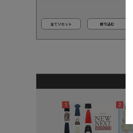
全てリセット
絞り込む
1
2