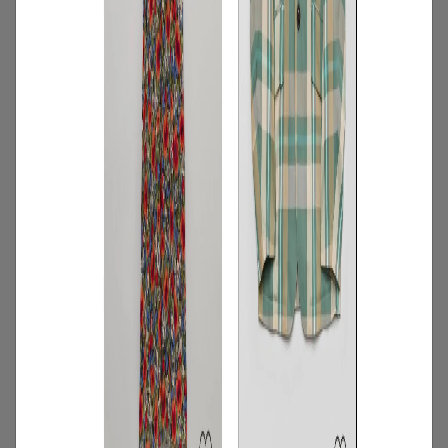
2026.07.31
2
/
特集
アイテム
【夏に映える別注ワンピース】ディウ
カ・レリル・アローブの特別なドレスが
登場！
2026.07.23
3
/
コーディネート
アイテム
【甘シャツ・ブラウス100選】大人可愛い
夏コーデにおすすめ！映えトップスを厳
選
2026.07.16
4
/
特集
アイテム
スタッフに聞いた！レンタルして良かっ
たモノ【リアルレビュー#10】
2026.07.28