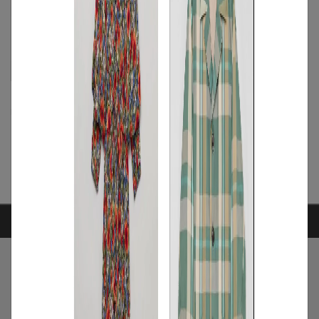
マツモト ダイスケ
マツモト ダイスケ
Imaginary Pink color 2
Imaginary Pink color 3
FREE
◯
FREE
◯
ARTICLE RANKING
1
/
特集
NEW NEXT MONTH
2026年8月の新入荷アイテムは？レディー
スのイチオシ商品を一挙公開｜NEW
NEXT MONTH