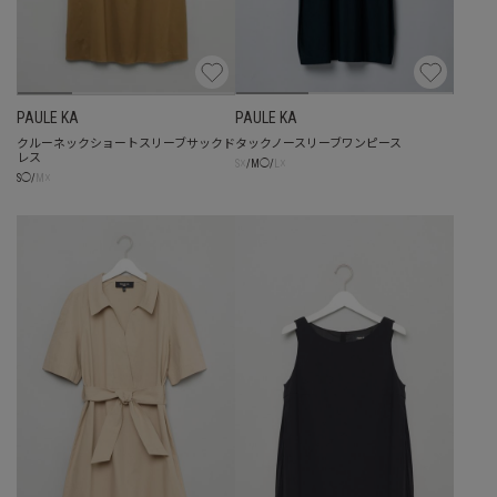
PAULE KA
PAULE KA
クルーネックショートスリーブサックド
タックノースリーブワンピース
レス
☓
☓
S
/
M
◯
/
L
☓
S
◯
/
M