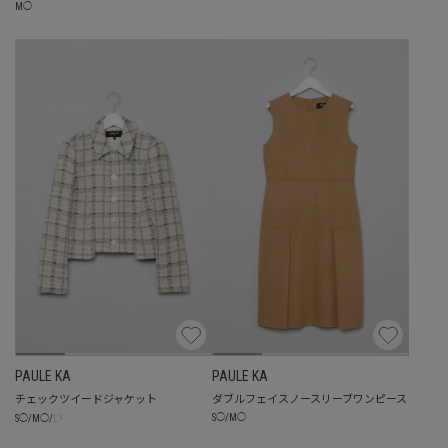
M
◯
PAULE KA
PAULE KA
チェックツイードジャケット
ダブルフェイスノースリーブワンピース
☓
S
◯
/
M
◯
S
◯
/
M
◯
/
L