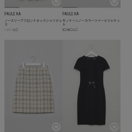
PAULE KA
PAULE KA
ノースリーブフロントタックシャツドレ
モノトーンノーカラーツイードジャケッ
ス
ト
☓
☓
S
◯
/
M
◯
/
L
◯
S
/
M
/
L
◯