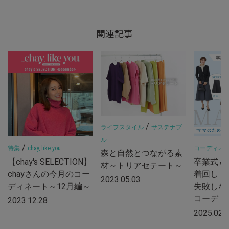
関連記事
/
ライフスタイル
サステナブ
ル
/
特集
chay, like you
コーディネ
森と自然とつながる素
【chay's SELECTION】
卒業式＆
材～トリアセテート～
chayさんの今月のコー
着回し！
2023.05.03
ディネート～12月編～
失敗しな
コーデ
2023.12.28
2025.02.