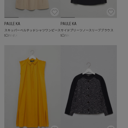
PAULE KA
PAULE KA
スキッパーベルテッドシャツワンピース
サイドプリーツノースリーブブラウス
☓
☓
☓
S
◯
/
M
/
L
S
◯
/
M