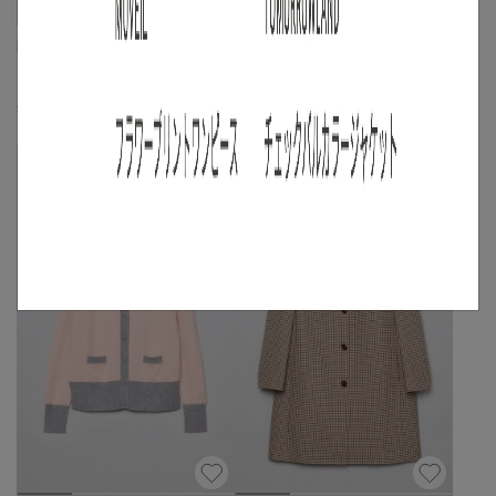
PAULE KA
PAULE KA
フレンチスリーブセットアップ風ワンピ
ウールカシミヤタートルネックニット
ース
☓
S
◯
/
M
/
L
◯
☓
S
/
M
◯
/
L
◯