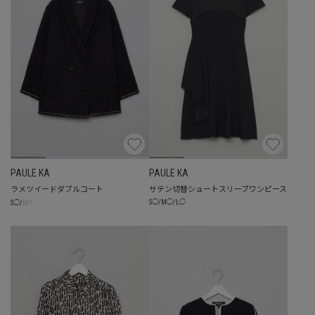
PAULE KA
PAULE KA
ラメツイードダブルコート
サテン切替ショートスリーブワンピース
☓
S
◯
/
M
◯
/
L
◯
S
◯
/
M