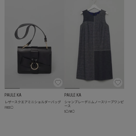
PAULE KA
PAULE KA
レザースクエアミニショルダーバッグ
シャンブレーデニムノースリーブワンピ
ース
FREE
◯
S
◯
/
M
◯