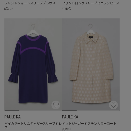
プリントショートスリーブブラウス
プリントロングスリーブミニワンピース
☓
☓
S
◯
/
M
S
/
M
◯
PAULE KA
PAULE KA
バイカラートリムギャザースリーブドレ
ドットジャガードステンカラーコート
ス
☓
S
◯
/
M