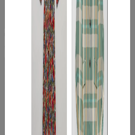
PAULE KA
PAULE KA
ツイードショートスリーブワンピース
ダブルフェイスシップアップブルゾン
☓
☓
S
/
M
◯
S
◯
/
M