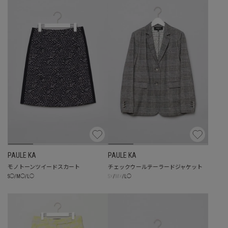
PAULE KA
PAULE KA
モノトーンツイードスカート
チェックウールテーラードジャケット
☓
☓
S
◯
/
M
◯
/
L
◯
S
/
M
/
L
◯