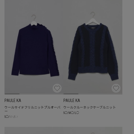
PAULE KA
PAULE KA
ウールサイドフリルニットプルオーバ
ウールクルーネックケーブルニッ卜
ー
S
◯
/
M
◯
/
L
◯
☓
☓
S
◯
/
M
/
L