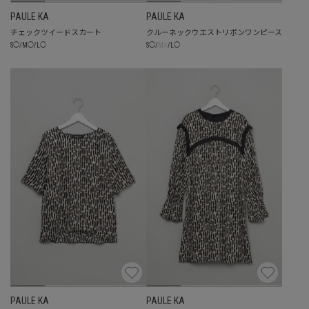
PAULE KA
PAULE KA
チェックツイードスカート
クルーネックウエストリボンワンピース
☓
S
◯
/
M
◯
/
L
◯
S
◯
/
M
/
L
◯
PAULE KA
PAULE KA