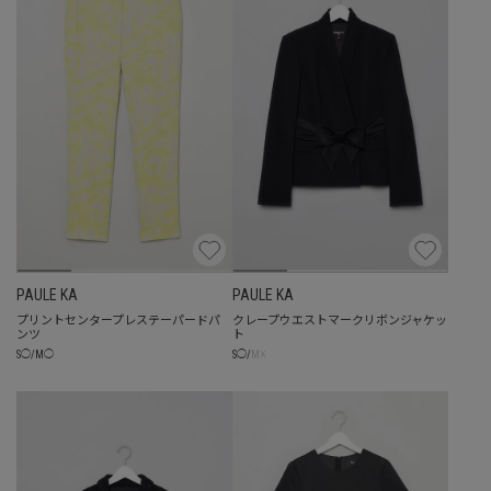
PAULE KA
PAULE KA
プリントセンタープレステーパードパ
クレープウエストマークリボンジャケッ
ンツ
ト
☓
S
◯
/
M
◯
S
◯
/
M