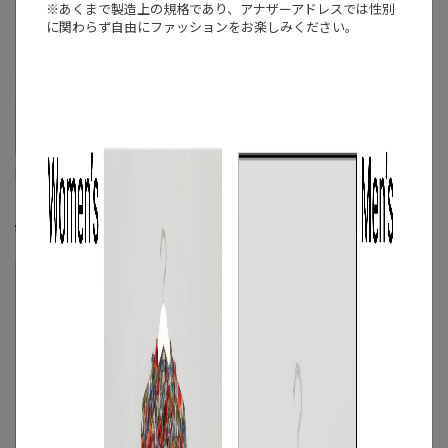
※あくまで製造上の規格であり、アナザーアドレスでは
性別
に関わらず自由にファッションをお楽しみください。
PAULE KA
PAULE KA
ウールグレンチェックノーカラージャケ
ハイネックギャザースリーブブラウス
ット
☓
S
/
M
◯
S
◯
/
M
◯