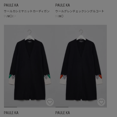
PAULE KA
PAULE KA
ウールカシミヤニットカーディガン
ウールグレンチェックシングルコート
☓
☓
☓
S
/
M
◯
/
L
S
/
M
◯
PAULE KA
PAULE KA