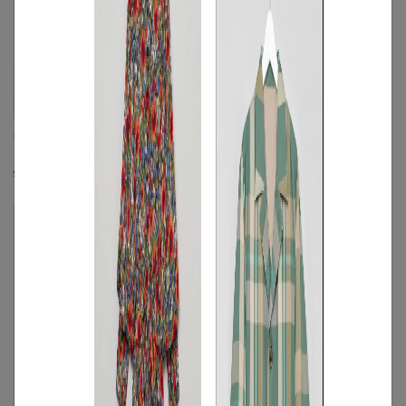
PAULE KA
PAULE KA
ラメツイードクルーネックワンピース
モノトーンツイードワンピース
☓
☓
S
◯
/
M
S
/
M
◯
/
L
◯