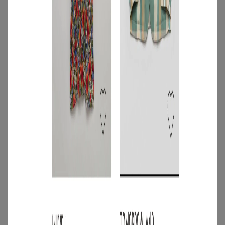
PAULE KA
PAULE KA
チェックフロントギャザーワンピース
クレープラッフルスリーブワンピース
☓
S
◯
/
M
◯
S
◯
/
M
◯
/
L