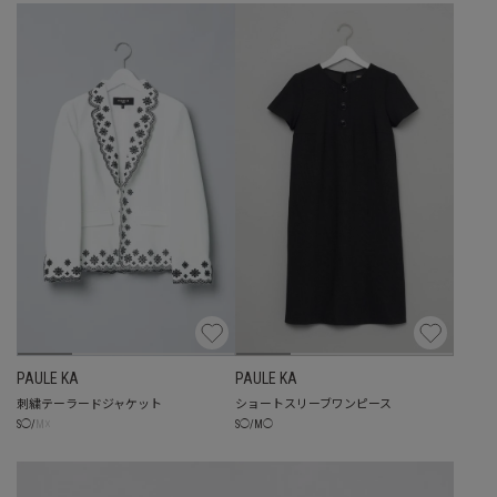
PAULE KA
PAULE KA
刺繍テーラードジャケット
ショートスリーブワンピース
☓
S
◯
/
M
◯
S
◯
/
M