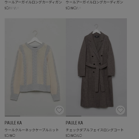
ウールアーガイルロングカーディガン
ウールアーガイルロングカーディガン
☓
☓
☓
S
◯
/
M
/
L
S
◯
/
M
◯
/
L
PAULE KA
PAULE KA
ウールクルーネックケーブルニット
チェックダブルフェイスロングコート
S
◯
/
M
◯
S
◯
/
M
◯
/
L
◯