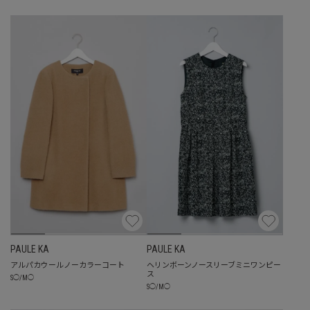
PAULE KA
PAULE KA
アルパカウールノーカラーコート
ヘリンボーンノースリーブミニワンピー
ス
S
◯
/
M
◯
S
◯
/
M
◯