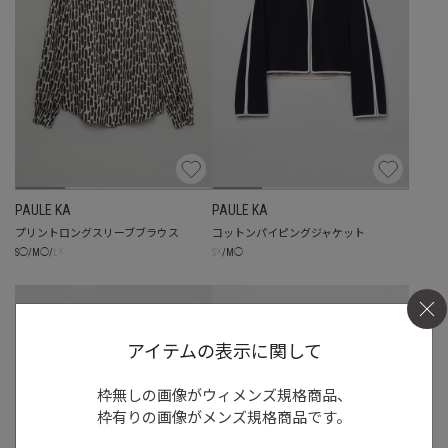
PAULE KA
PAULE KA
プリントロングスリーブブラウス
コットンパイピングジャケット
☓
☓
S
◯
/
M
◯
/
L
S
/
M
◯
アイテムの表示に関して
枠無しの画像がウィメンズ規格商品、
枠有りの画像がメンズ規格商品です。