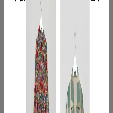
2
/
特集
アイテム
【夏に映える別注ワンピース】ディウ
カ・レリル・アローブの特別なドレスが
登場！
2026.07.23