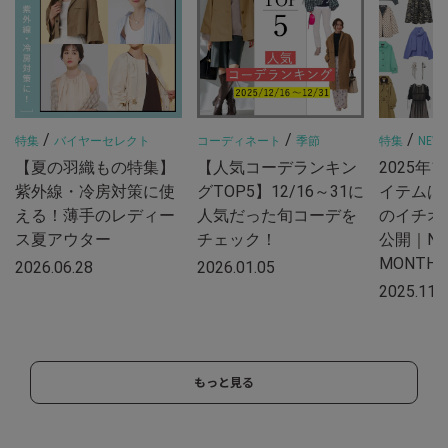
/
/
/
特集
バイヤーセレクト
コーディネート
季節
特集
NEW 
【夏の羽織もの特集】
【人気コーデランキン
2025年
紫外線・冷房対策に使
グTOP5】12/16～31に
イテムは
える！薄手のレディー
人気だった旬コーデを
のイチオ
ス夏アウター
チェック！
公開｜NE
MONTH
2026.06.28
2026.01.05
2025.11.
もっと見る