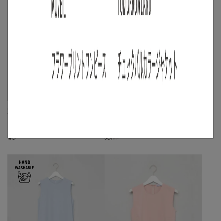
京都紋付
JILL STUART
【reADdress】バッククロスジャージワ
《手洗い可》ボリュームスリーブワンピ
ンピース
ース
☓
M
◯
S
◯
/
M