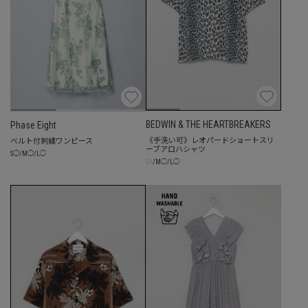
BEDWIN & THE HEARTBREAKERS
Phase Eight
《手洗い可》レオパードショートスリ
ベルト付刺繍ワンピース
ーブアロハシャツ
S
◯
/
M
◯
/
L
◯
☓
S
/
M
◯
/
L
◯