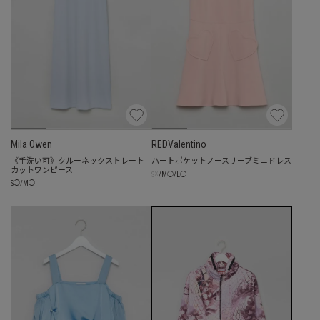
Mila Owen
REDValentino
《手洗い可》クルーネックストレート
ハートポケットノースリーブミニドレス
カットワンピース
☓
S
/
M
◯
/
L
◯
S
◯
/
M
◯