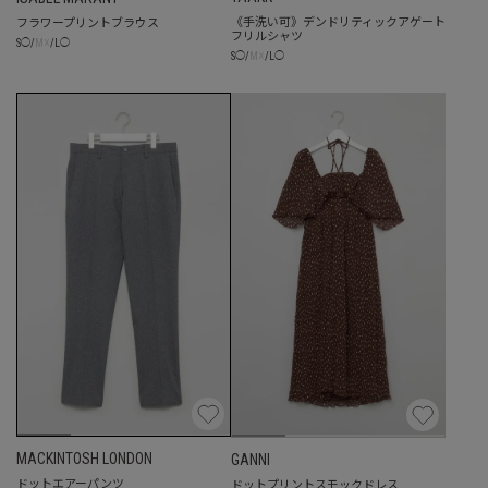
《手洗い可》デンドリティックアゲート
フラワープリントブラウス
フリルシャツ
☓
S
◯
/
M
/
L
◯
☓
S
◯
/
M
/
L
◯
MACKINTOSH LONDON
GANNI
ドットエアーパンツ
ドットプリントスモックドレス