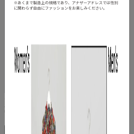
※あくまで製造上の規格であり、アナザーアドレスでは
性別
に関わらず自由にファッションをお楽しみください。
CELFORD
MSGM
Aラインプリーツワンピース
《手洗い可》マルチカラーストライプギ
ャザーブラウス
☓
S
◯
/
M
☓
☓
S
/
M
/
L
◯