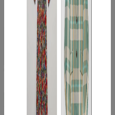
Maia Harima
ASPESI
【roop】プリーツスリーブショートト
シルクフラワーノースリーブプルオーバ
ップス
ー
M
◯
FREE
◯