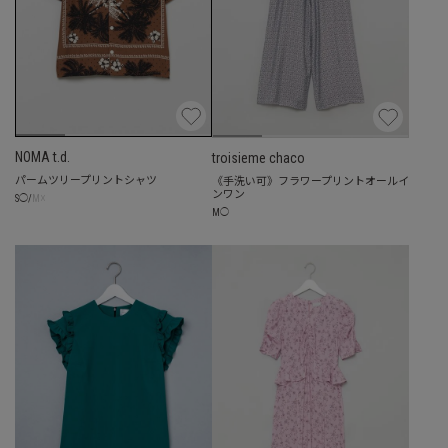
NOMA t.d.
troisieme chaco
パームツリープリントシャツ
《手洗い可》フラワープリントオールイ
ンワン
☓
S
◯
/
M
M
◯