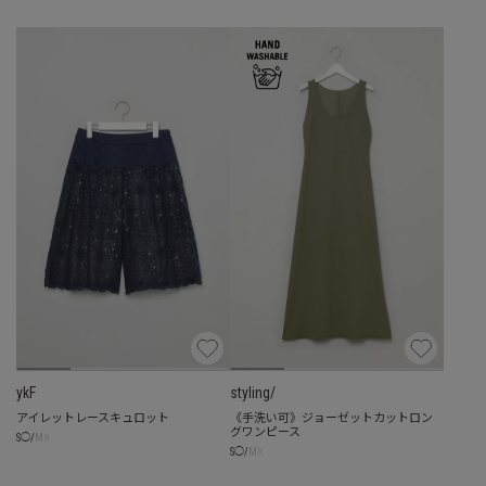
ykF
styling/
アイレットレースキュロット
《手洗い可》ジョーゼットカットロン
グワンピース
☓
S
◯
/
M
☓
S
◯
/
M