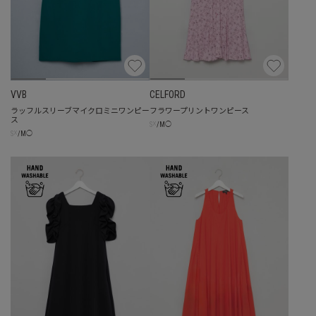
VVB
CELFORD
ラッフルスリーブマイクロミニワンピー
フラワープリントワンピース
ス
☓
S
/
M
◯
☓
S
/
M
◯