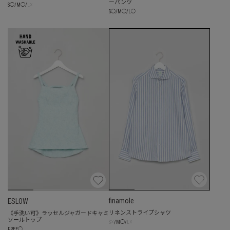
ーパンツ
☓
S
◯
/
M
◯
/
L
S
◯
/
M
◯
/
L
◯
finamole
ESLOW
リネンストライプシャツ
《手洗い可》ラッセルジャガードキャミ
ソールトップ
☓
☓
S
/
M
◯
/
L
FREE
◯