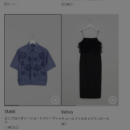
☓
☓
☓
S
◯
/
M
/
L
S
◯
/
M
◯
/
L
TAAKK
Ballsey
エンブロイダリーショートスリーブシャ
チュールフリルキャミワンピース
ツ
M
◯
☓
S
/
M
◯
/
L
◯