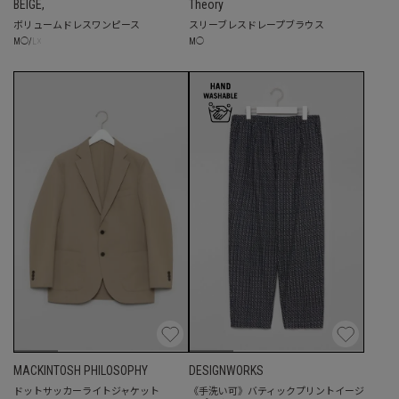
BEIGE,
Theory
ボリュームドレスワンピース
スリーブレスドレープブラウス
☓
M
◯
M
◯
/
L
MACKINTOSH PHILOSOPHY
DESIGNWORKS
ドットサッカーライトジャケット
《手洗い可》バティックプリントイージ