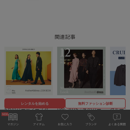
関連記事
/
/
コーディネート
季節
コーディネート
季節
コーディネ
レンタルを始める
無料ファッション診断
5月のパーティースタ
Dec. 2025「冬のパー
クルーズ
イル #AnotherADdress
ティースタイル」
服装は？
LOOKBOOK
#AnotherADdress
＆おすす
お気に入り
マガジン
ブランド
よくある質問
アイテム