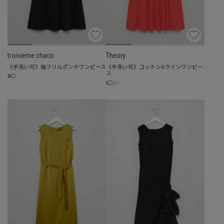
troisieme chaco
Theory
《手洗い可》袖フリルポンチワンピース
《手洗い可》コットンAラインワンピー
ス
M
◯
☓
S
◯
/
M