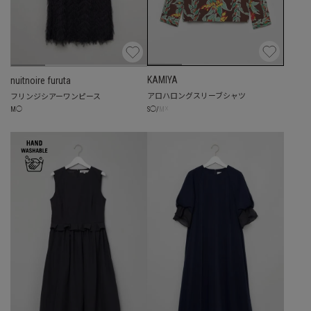
KAMIYA
nuitnoire furuta
アロハロングスリーブシャツ
フリンジシアーワンピース
☓
S
◯
/
M
M
◯