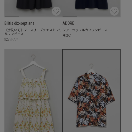
Bilitis dix-sept ans
ADORE
《手洗い可》ノースリーブウエストフリ
シアーラッフルカフワンピース
ルワンピース
FREE
◯
☓
☓
S
◯
/
M
/
L