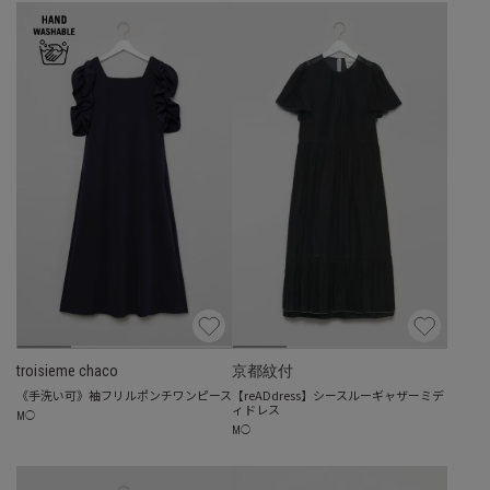
troisieme chaco
京都紋付
《手洗い可》袖フリルポンチワンピース
【reADdress】シースルーギャザーミデ
ィドレス
M
◯
M
◯