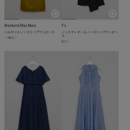
Weekend Max Mara
Y's
ベルテッドノースリーブワンピース
ノットディテールノースリーブワンピー
ス
☓
☓
S
/
M
◯
/
L
☓
S
◯
/
M