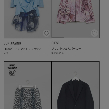
DIESEL
SUN JIAYING
プリントシェルパーカー
【roop】アシンメトリブラウス
S
◯
/
M
◯
/
L
◯
M
◯