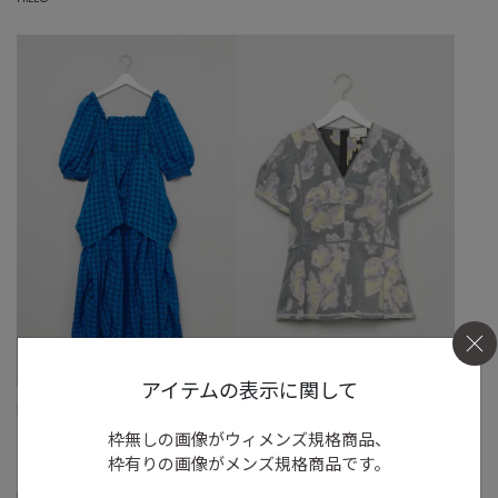
アイテムの表示に関して
HOUGA
3.1 Phillip Lim
スクエアネックシフォンワンピース
オーガンジーフラワーVネックブラウス
枠無しの画像がウィメンズ規格商品、
FREE
◯
S
◯
/
M
◯
/
L
◯
枠有りの画像がメンズ規格商品です。