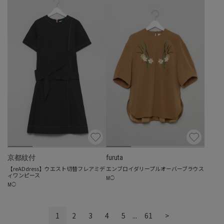
京都紋付
furuta
【reADdress】ウエスト切替フレアミデ
エンブロイダリープルオーバーブラウス
ィワンピース
M
◯
M
◯
1
2
3
4
5
...
61
>