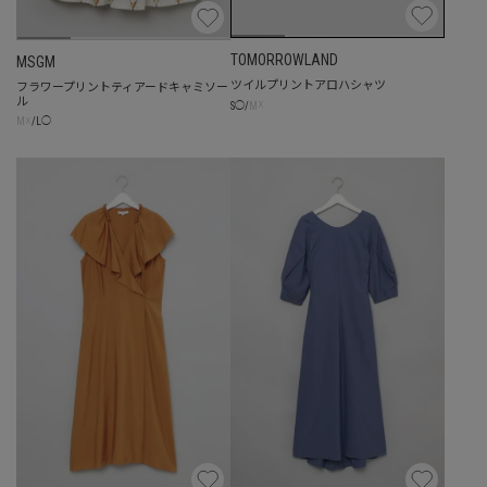
TOMORROWLAND
MSGM
ツイルプリントアロハシャツ
フラワープリントティアードキャミソー
ル
☓
S
◯
/
M
☓
M
/
L
◯