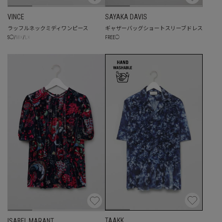
VINCE
SAYAKA DAVIS
ラッフルネックミディワンピース
ギャザーバッグショートスリーブドレス
☓
☓
FREE
◯
S
◯
/
M
/
L
TAAKK
ISABEL MARANT