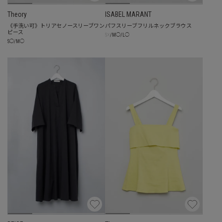
Theory
ISABEL MARANT
《手洗い可》トリアセノースリーブワン
パフスリーブフリルネックブラウス
ピース
☓
S
/
M
◯
/
L
◯
S
◯
/
M
◯