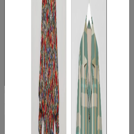
MARNI
VINCE
ロゴプリントショートスリーブシャツ
フラワープリントシルクスカート
☓
☓
☓
S
/
M
◯
/
L
S
◯
/
M