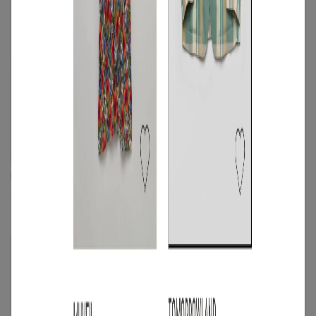
FURFUR
troisieme chaco
パフスリーブギャザーカットワンピース
《手洗い可》ラッセルレースショートス
リーブドレス
M
◯
M
◯