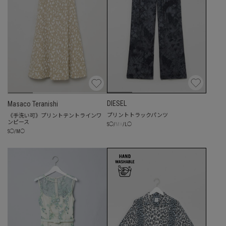
DIESEL
Masaco Teranishi
プリントトラックパンツ
《手洗い可》プリントテントラインワ
ンピース
☓
S
◯
/
M
/
L
◯
S
◯
/
M
◯