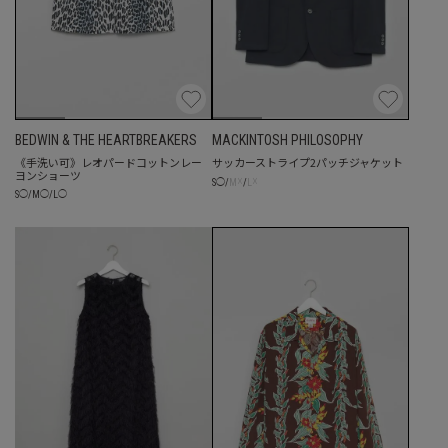
BEDWIN & THE HEARTBREAKERS
MACKINTOSH PHILOSOPHY
《手洗い可》レオパードコットンレー
サッカーストライプ2パッチジャケット
ヨンショーツ
☓
☓
S
◯
/
M
/
L
S
◯
/
M
◯
/
L
◯