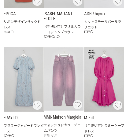
EPOCA
ISABEL MARANT
ADER.bijoux
ÉTOILE
リボンデザインサックド
カットスチールパールラ
《手洗い可》フリルカラ
レス
リエット
ーコットンブラウス
☓
FREE
◯
M
/
L
◯
S
◯
/
M
◯
/
L
◯
MM6 Maison Margiela
FRAY I.D
M・fil
ウォッシュドカラーデニ
フラワージャガードワンピ
《手洗い可》ラミーケープ
ムパンツ
ース
ドレス
☓
☓
☓
S
/
M
/
L
S
◯
/
M
◯
FREE
◯