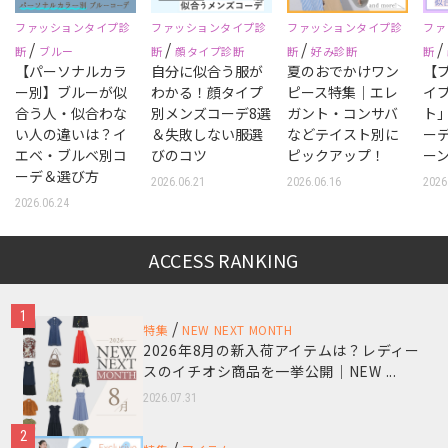
ファッションタイプ診
ファッションタイプ診
ファッションタイプ診
ファ
/
/
/
/
断
ブルー
断
顔タイプ診断
断
好み診断
断
【パーソナルカラ
自分に似合う服が
夏のおでかけワン
【
ー別】ブルーが似
わかる！顔タイプ
ピース特集｜エレ
イ
合う人・似合わな
別メンズコーデ8選
ガント・コンサバ
ト
い人の違いは？イ
＆失敗しない服選
などテイスト別に
ー
エベ・ブルベ別コ
びのコツ
ピックアップ！
ー
ーデ＆選び方
2026.06.21
2026.06.16
2026
2026.06.24
ACCESS RANKING
1
/
特集
NEW NEXT MONTH
2026年8月の新入荷アイテムは？レディー
スのイチオシ商品を一挙公開｜NEW ...
2026.07.31
2