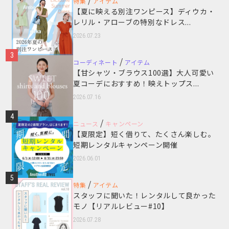
/
特集
アイテム
【夏に映える別注ワンピース】ディウカ・
レリル・アローブの特別なドレス...
2026.07.23
3
/
コーディネート
アイテム
【甘シャツ・ブラウス100選】大人可愛い
夏コーデにおすすめ！映えトップス...
2026.07.16
4
/
ニュース
キャンペーン
【夏限定】短く借りて、たくさん楽しむ。
短期レンタルキャンペーン開催
2026.06.01
5
/
特集
アイテム
スタッフに聞いた！レンタルして良かった
モノ【リアルレビュー#10】
2026.07.28