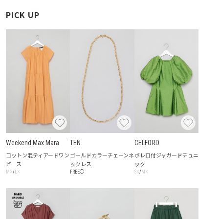
PICK UP
Weekend Max Mara
TEN.
CELFORD
コットン混ティアードワン
ゴールドカラーチェーンネ
ボレロ付ジャガードチュニ
ピース
ックレス
ック
☓
☓
☓
☓
FREE
◯
M
/
L
S
/
M