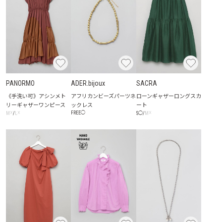
PANORMO
ADER.bijoux
SACRA
《手洗い可》アシンメト
アフリカンビーズパーツネ
ローンギャザーロングスカ
リーギャザーワンピース
ックレス
ート
☓
☓
☓
FREE
◯
M
/
L
S
◯
/
M