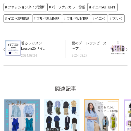
# ファッションタイプ診断
# パーソナルカラー診断
# イエベAUTUMN
# イエベSPRING
# ブルベSUMMER
# ブルベWINTER
# イエベ
# ブルベ
着るレッスン
夏のデートワンピース
Lesson25「イ...
～プ...
2024.08.24
2024.08.27
関連記事