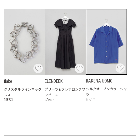
BARENA UOMO
flake
ELENDEEK
シルクオープンカラーシャ
クリスタルラインネック
プリーツ&フレアロングワ
ツ
レス
ンピース
☓
☓
☓
M
/
L
FREE
◯
S
◯
/
M