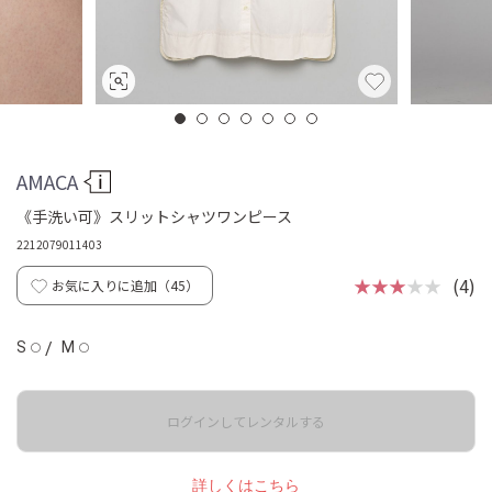
AMACA
《手洗い可》スリットシャツワンピース
2212079011403
★★★
★★
(4)
お気に入りに追加（
45
）
S
/
M
◯
◯
ログインしてレンタルする
詳しくはこちら