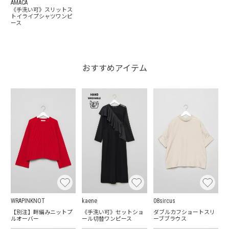
AMACA
《手洗い可》スリットス
トイライプシャツワンピ
ース
おすすめアイテム
WRAPINKNOT
kaene
08sircus
【別注】畔編みニットプ
《手洗い可》セットショ
ダブルカフショートスリ
ルオーバー
ール切替ワンピース
ーブブラウス