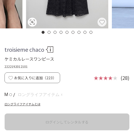
troisieme chaco
ケミカルレースワンピース
2222192012101
★★★★
★
(28)
お気に入りに追加（
223
）
☓
M
/
ロングライフアイテム
◯
ロングライフアイテムとは
ログインしてレンタルする