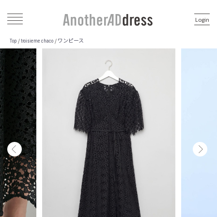
Login
ワンピース
/
/
Top
troisieme chaco