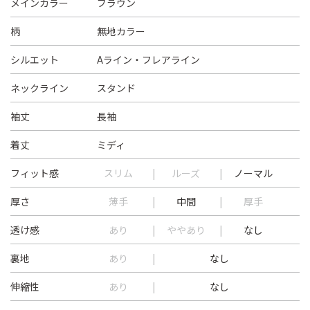
メインカラー
ブラウン
柄
無地カラー
シルエット
Aライン・フレアライン
ネックライン
スタンド
袖丈
長袖
着丈
ミディ
フィット感
スリム
ルーズ
ノーマル
厚さ
薄手
中間
厚手
透け感
あり
ややあり
なし
裏地
あり
なし
伸縮性
あり
なし