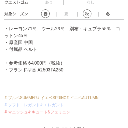
ウエストゴム
あり
なし
対象シーズン
春
夏
秋
冬
・レーヨン71％ ウール29％ 別布：キュプラ55％ コ
ットン45％
・原産国 中国
・付属品 ベルト
・参考価格 64,000円（税抜）
・ブランド型番
A2503FA250
# ブルベSUMMER
# イエベSPRING
# イエベAUTUMN
# ソフトエレガント
# エレガント
# マニッシュ
# キュート&フェミニン