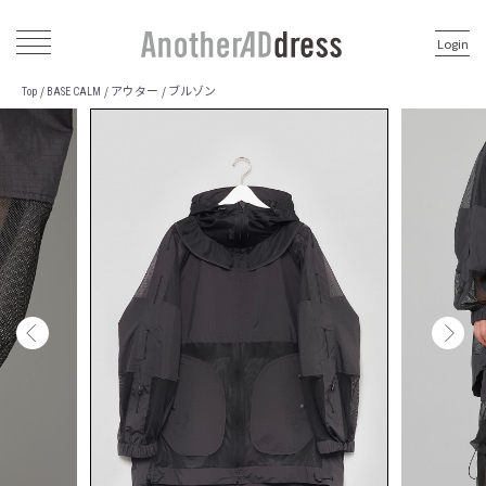
Login
アウター
ブルゾン
/
/
/
Top
BASE CALM