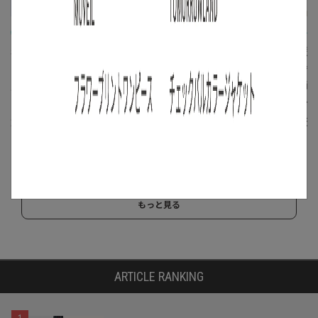
/
/
/
特集
着る学校
コーディネート
アイテム
特集
バイ
着るレッスン
【メンズ】大人のデニ
夏の冷房
Lesson27「バランス応
ムパンツコーデ4選｜
め！シャ
用編②」～色×バラン
色別のおすすめジーン
ガン10
ス～
ズコーデを紹介
バイヤー
2024.09.07
2025.02.11
2024.06.
もっと見る
ARTICLE RANKING