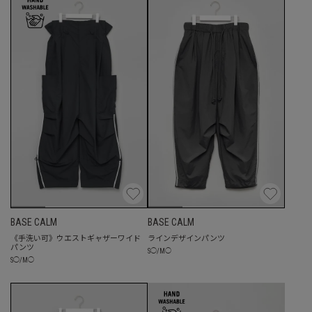
BASE CALM
BASE CALM
《手洗い可》ウエストギャザーワイド
ラインデザインパンツ
パンツ
S
◯
/
M
◯
S
◯
/
M
◯