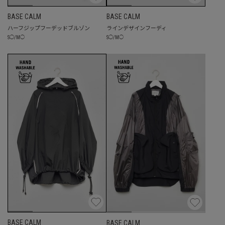
BASE CALM
BASE CALM
ハーフジップフーデッドブルゾン
ラインデザインフーディ
S
◯
/
M
◯
S
◯
/
M
◯
BASE CALM
BASE CALM