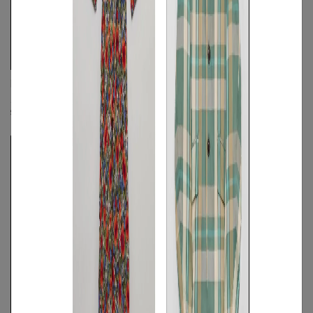
BASE CALM
BASE CALM
パディングベスト
パディングベスト
S
◯
/
M
◯
S
◯
/
M
◯