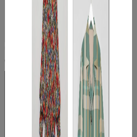
BASE CALM
BASE CALM
キルティングコート
《手洗い可》イージータックパンツ
S
◯
/
M
◯
S
◯
/
M
◯