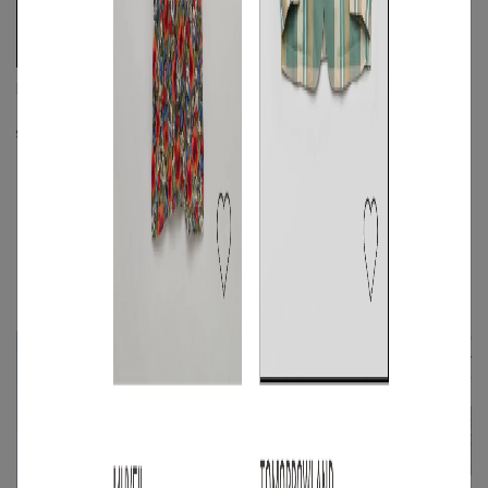
BASE CALM
キルティングコート
S
◯
/
M
◯
関連記事