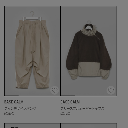
BASE CALM
BASE CALM
ラインデザインパンツ
フリースプルオーバートップス
S
◯
/
M
◯
S
◯
/
M
◯