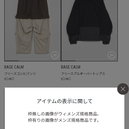
BASE CALM
BASE CALM
フリースコンビパンツ
フリースプルオーバートップス
S
◯
/
M
◯
S
◯
/
M
◯
アイテムの表示に関して
枠無しの画像がウィメンズ規格商品、
枠有りの画像がメンズ規格商品です。