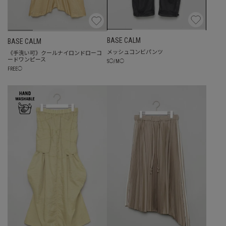
BASE CALM
BASE CALM
メッシュコンビパンツ
《手洗い可》クールナイロンドローコ
ードワンピース
S
◯
/
M
◯
FREE
◯