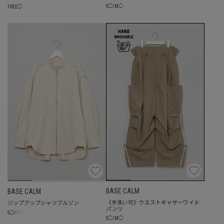
S
◯
/
M
◯
FREE
◯
BASE CALM
BASE CALM
《手洗い可》ウエストギャザーワイド
ジップアップシャツブルゾン
パンツ
☓
S
◯
/
M
S
◯
/
M
◯