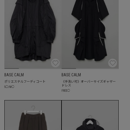
BASE CALM
BASE CALM
ポリエステルフーディコート
《手洗い可》オーバーサイズギャザー
ドレス
S
◯
/
M
◯
FREE
◯