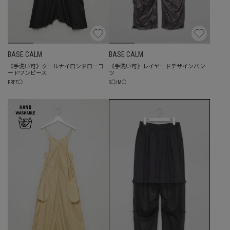
BASE CALM
BASE CALM
《手洗い可》クールナイロンドローコ
《手洗い可》レイヤードデザインパン
ードワンピース
ツ
FREE
◯
S
◯
/
M
◯