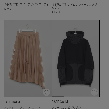
《手洗い可》ラインデザインフーディ
《手洗い可》ナイロンシャーリングブ
ルゾン
S
◯
/
M
◯
S
◯
/
M
◯
BASE CALM
BASE CALM
フリースコンビブルゾン
アシメトリープリーツスカート