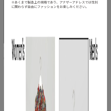
※あくまで製造上の規格であり、アナザーアドレスでは
性別
に関わらず自由にファッションをお楽しみください。
BASE CALM
BASE CALM
ハーフジップフーデッドブルゾン
メッシュコンビフードブルゾン
S
◯
/
M
◯
S
◯
/
M
◯