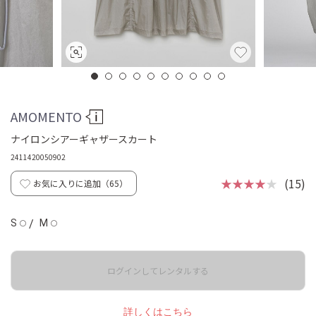
AMOMENTO
ナイロンシアーギャザースカート
2411420050902
★★★★
★
(15)
お気に入りに追加（
65
）
S
/
M
◯
◯
ログインしてレンタルする
詳しくはこちら