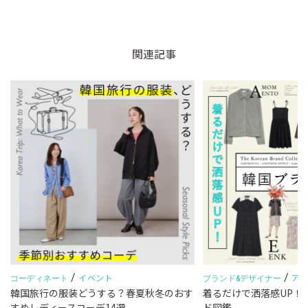
関連記事
/
/
イベント
ア
コーディネート
ブランド&デザイナー
ィ
韓国旅行の服装どうする？春夏秋冬のおす
着るだけで洒落感UP！
すめレディースコーデ14選
ド図鑑