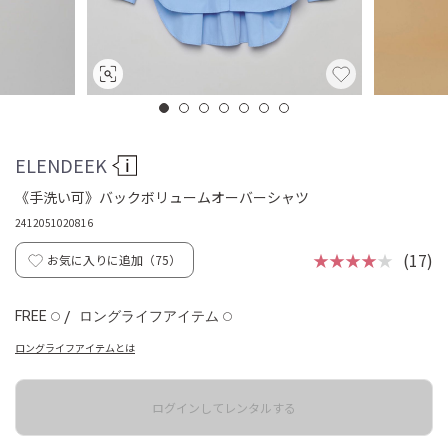
ELENDEEK
《手洗い可》バックボリュームオーバーシャツ
2412051020816
★★★★
★
(17)
お気に入りに追加（
75
）
FREE
/
ロングライフアイテム
◯
◯
ロングライフアイテムとは
ログインしてレンタルする