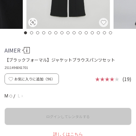
AIMER
【ブラックフォーマル】ジャケットブラウスパンツセット
2511496061701
★★★★
★
(19)
お気に入りに追加（
96
）
☓
M
/
L
◯
ログインしてレンタルする
詳しくはこちら