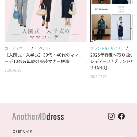
/
/
イベント
ト
コーディネート
ブランド&デザイナー
問
【入園式・入学式】30代・40代のママコ
2025年春夏～取り扱
ーデ10選＆母親の服装マナー解説
レディース7ブランドを
BRAND】
2026.02.28
2025.02.27
ご利用ガイド