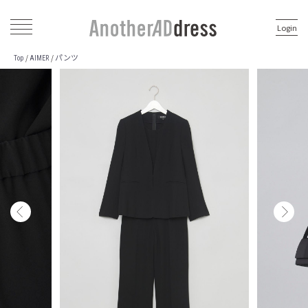
Login
パンツ
/
/
Top
AIMER