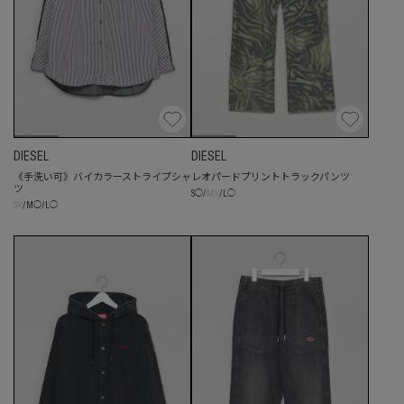
DIESEL
DIESEL
《手洗い可》バイカラーストライプシャ
レオパードプリントトラックパンツ
ツ
☓
S
◯
/
M
/
L
◯
☓
S
/
M
◯
/
L
◯