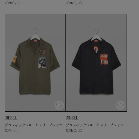
☓
S
◯
/
M
◯
/
L
◯
S
◯
/
M
◯
/
L
DIESEL
DIESEL
グラフィックショートスリーブシャツ
グラフィックショートスリーブシャツ
☓
☓
S
◯
/
M
◯
/
L
◯
S
◯
/
M
/
L