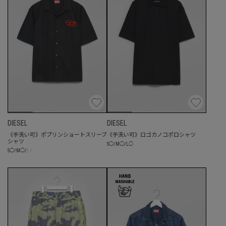
DIESEL
DIESEL
《手洗い可》ポプリンショートスリーブ
《手洗い可》ロゴカノコポロシャツ
シャツ
S
◯
/
M
◯
/
L
◯
☓
S
◯
/
M
◯
/
L