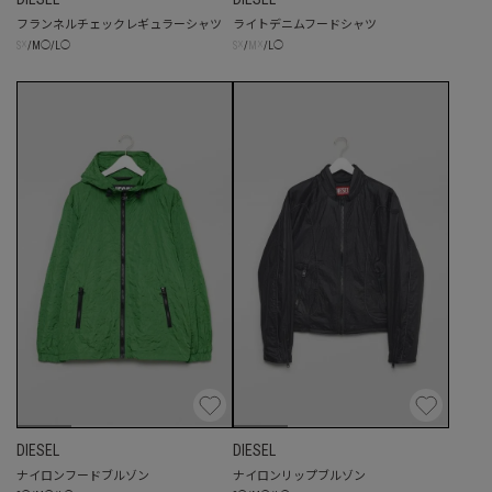
フランネルチェックレギュラーシャツ
ライトデニムフードシャツ
☓
☓
☓
S
/
M
◯
/
L
◯
S
/
M
/
L
◯
DIESEL
DIESEL
ナイロンフードブルゾン
ナイロンリップブルゾン