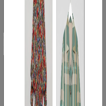
DIESEL
DIESEL
フェードデニムショートスリーブシャツ
プリントトラックパンツ
☓
☓
☓
S
/
M
◯
/
L
S
◯
/
M
/
L
◯