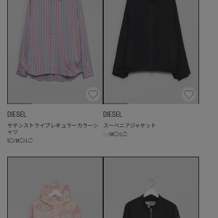
DIESEL
DIESEL
サテンストライプレギュラーカラーシ
スーベニアジャケット
ャツ
☓
S
/
M
◯
/
L
◯
S
◯
/
M
◯
/
L
◯