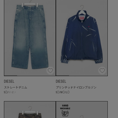
DIESEL
DIESEL
ストレートデニム
プリンテッドナイロンブルゾン
☓
☓
S
◯
/
M
◯
/
L
◯
S
◯
/
M
/
L