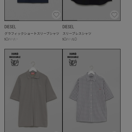
DIESEL
DIESEL
グラフィックショートスリーブシャツ
スリーブレスシャツ
☓
☓
☓
S
◯
/
M
/
L
S
◯
/
M
/
L
◯