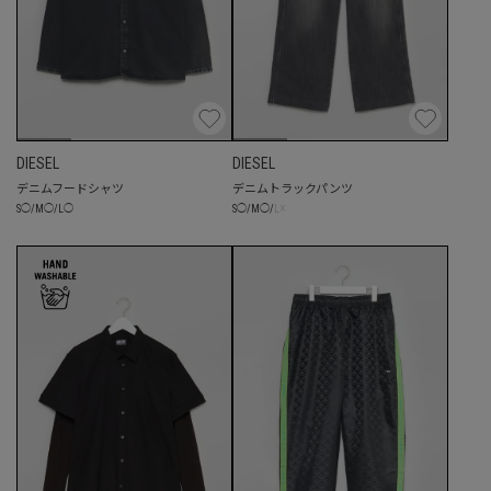
DIESEL
DIESEL
デニムフードシャツ
デニムトラックパンツ
☓
S
◯
/
M
◯
/
L
◯
S
◯
/
M
◯
/
L