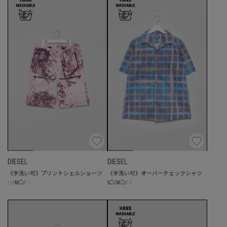
DIESEL
DIESEL
《手洗い可》プリントシェルショーツ
《手洗い可》オーバーチェックシャツ
☓
☓
☓
S
/
M
◯
/
L
S
◯
/
M
◯
/
L