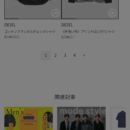
DIESEL
DIESEL
コットンフランネルチェックシャツ
《手洗い可》プリントロングTシャツ
☓
S
◯
/
M
◯
/
L
◯
S
◯
/
M
◯
/
L
1
2
3
4
>
関連記事