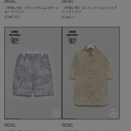
DIESEL
DIESEL
《手洗い可》ブラックデニムバギーシ
《手洗い可》コットンツイルバックプ
ョートパンツ
リントシャツ
☓
S
◯
/
M
◯
/
L
◯
S
◯
/
M
◯
/
L
DIESEL
DIESEL