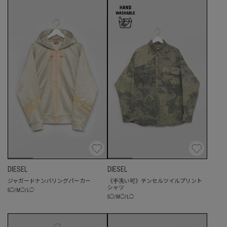
DIESEL
DIESEL
ジャガードナンバリングパーカー
《手洗い可》テンセルツイルプリント
シャツ
S
◯
/
M
◯
/
L
◯
S
◯
/
M
◯
/
L
◯