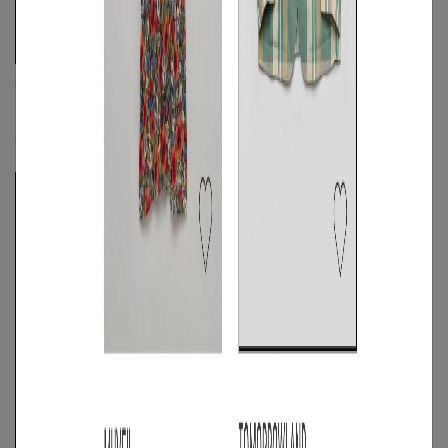
DIESEL
DIESEL
《手洗い可》ライトデニムショートス
《手洗い可》カモフラージュプリントシ
リーブシャツ
ャツ
☓
☓
S
◯
/
M
◯
/
L
◯
S
/
M
◯
/
L