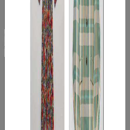
DIESEL
DIESEL
パームツリービーチシャツ
《手洗い可》フラワーショーツ
☓
S
◯
/
M
◯
/
L
◯
S
◯
/
M
/
L
◯