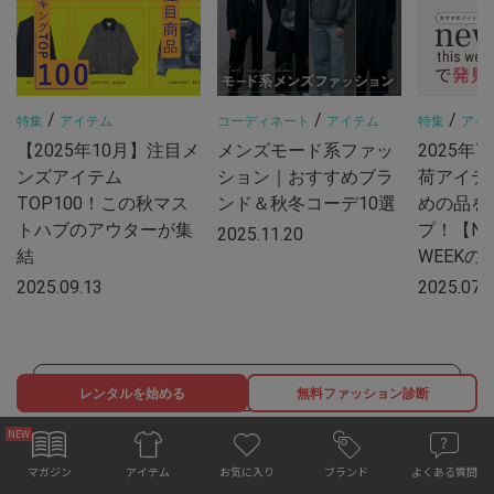
/
/
/
特集
アイテム
コーディネート
アイテム
特集
アイ
【2025年10月】注目メ
メンズモード系ファッ
2025年
ンズアイテム
ション｜おすすめブラ
荷アイテ
TOP100！この秋マス
ンド＆秋冬コーデ10選
めの品を
トハブのアウターが集
プ！【NEW
2025.11.20
結
WEEKの
2025.09.13
2025.07.
もっと見る
レンタルを始める
無料ファッション診断
お気に入り
マガジン
ブランド
よくある質問
アイテム