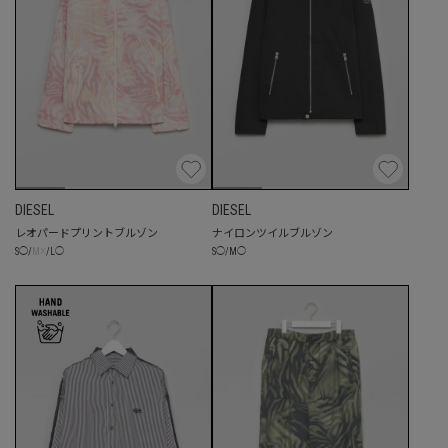
DIESEL
DIESEL
レオパードプリントブルゾン
ナイロンツイルブルゾン
☓
S
◯
/
M
◯
S
◯
/
M
/
L
◯