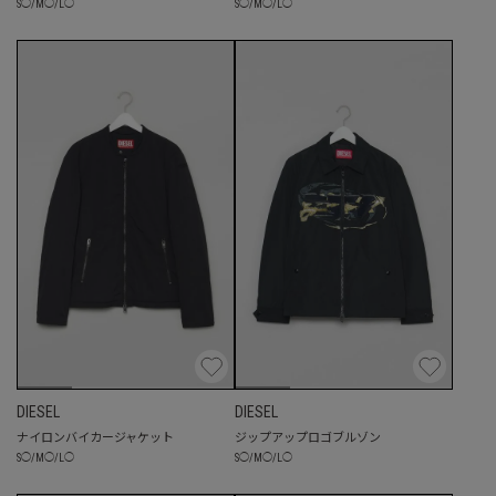
S
◯
/
M
◯
/
L
◯
S
◯
/
M
◯
/
L
◯
DIESEL
DIESEL
ナイロンバイカージャケット
ジップアップロゴブルゾン
S
◯
/
M
◯
/
L
◯
S
◯
/
M
◯
/
L
◯