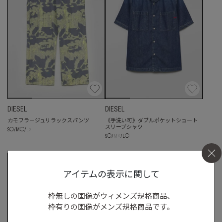
DIESEL
DIESEL
カモフラージュリラックスパンツ
《手洗い可》ダブルポケットショート
スリーブシャツ
☓
S
◯
/
M
◯
/
L
☓
S
◯
/
M
/
L
◯
アイテムの表示に関して
枠無しの画像がウィメンズ規格商品、
枠有りの画像がメンズ規格商品です。