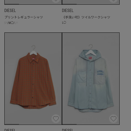
DIESEL
DIESEL
プリントレギュラーシャツ
《手洗い可》ツイルワークシャツ
☓
☓
L
◯
S
/
M
◯
/
L
DIESEL
DIESEL