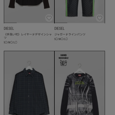
DIESEL
DIESEL
《手洗い可》レイヤードデザインシャ
ジャガードラインパンツ
ツ
S
◯
/
M
◯
/
L
◯
S
◯
/
M
◯
/
L
◯