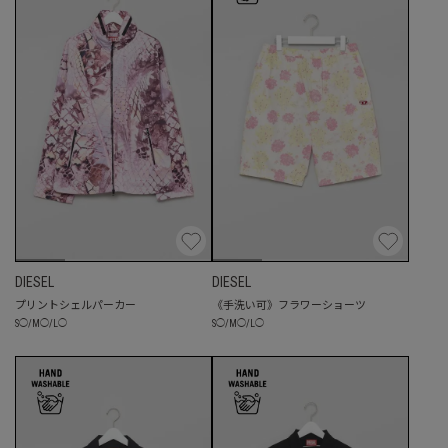
DIESEL
DIESEL
プリントシェルパーカー
《手洗い可》フラワーショーツ
S
◯
/
M
◯
/
L
◯
S
◯
/
M
◯
/
L
◯