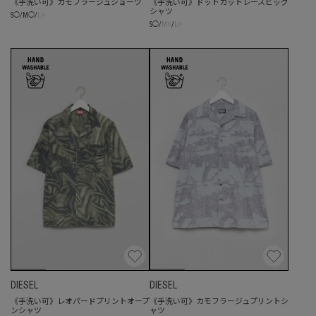
《手洗い可》カモフラージュショーツ
《手洗い可》ドットカットレースビッグ
シャツ
☓
S
◯
/
M
◯
/
L
☓
☓
S
◯
/
M
/
L
DIESEL
DIESEL
《手洗い可》レオパードプリントオープ
《手洗い可》カモフラージュプリントシ
ンシャツ
ャツ