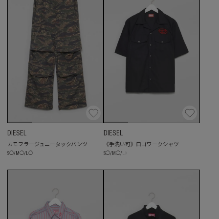
DIESEL
DIESEL
カモフラージュニータックパンツ
《手洗い可》ロゴワークシャツ
☓
S
◯
/
M
◯
/
L
◯
S
◯
/
M
◯
/
L