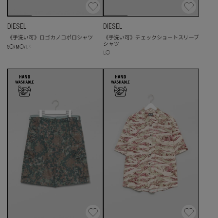
DIESEL
DIESEL
《手洗い可》ロゴカノコポロシャツ
《手洗い可》チェックショートスリーブ
シャツ
☓
S
◯
/
M
◯
/
L
L
◯