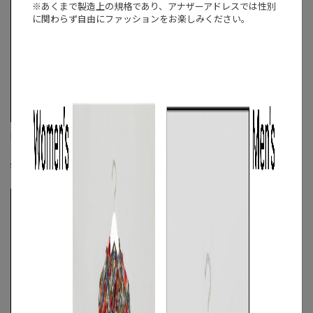
※あくまで製造上の規格であり、アナザーアドレスでは
性別
に関わらず自由にファッションをお楽しみください。
DIESEL
DIESEL
《手洗い可》オーバーチェックシャツ
《手洗い可》カモフラージュショーツ
☓
☓
M
◯
/
L
◯
S
◯
/
M
/
L