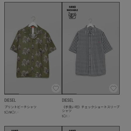
DIESEL
DIESEL
プリントビーチシャツ
《手洗い可》チェックショートスリーブ
シャツ
☓
S
◯
/
M
◯
/
L
☓
S
◯
/
L