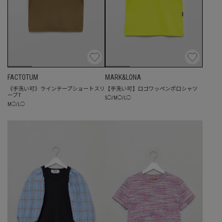
FACTOTUM
MARK&LONA
《手洗い可》ラインテープショートスリ
【手洗い可】ロゴワッペンポロシャツ
ーブT
S
◯
/
M
◯
/
L
◯
M
◯
/
L
◯