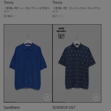
Theory
Theory
《手洗い可》レーヨンブレンドポロシ
《手洗い可》コットンクルーネックTシ
ャツ
ャツ
☓
☓
☓
S
◯
/
M
◯
/
L
S
◯
/
M
/
L
SandWaterr
DEVEREUX GOLF