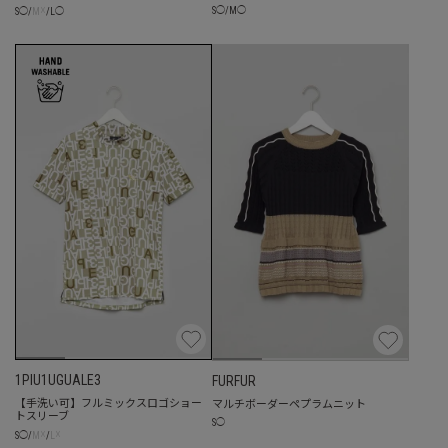
☓
S
◯
/
M
◯
S
◯
/
M
/
L
◯
1PIU1UGUALE3
FURFUR
【手洗い可】フルミックスロゴショー
マルチボーダーペプラムニット
トスリーブ
S
◯
☓
☓
S
◯
/
M
/
L