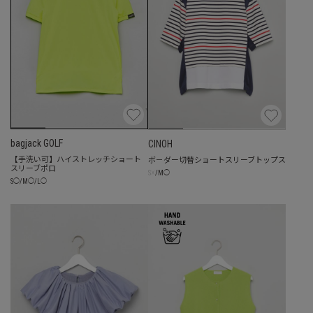
bagjack GOLF
CINOH
【手洗い可】ハイストレッチショート
ボ－ダー切替ショートスリーブトップス
スリーブポロ
☓
S
/
M
◯
S
◯
/
M
◯
/
L
◯