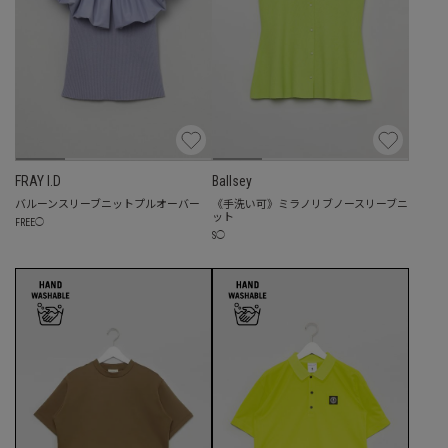
FRAY I.D
Ballsey
バルーンスリーブニットプルオーバー
《手洗い可》ミラノリブノースリーブニ
ット
FREE
◯
S
◯