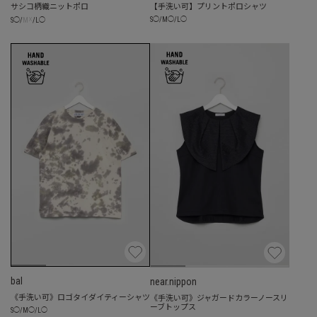
サシコ柄織ニットポロ
【手洗い可】プリントポロシャツ
☓
S
◯
/
M
◯
/
L
◯
S
◯
/
M
/
L
◯
bal
near.nippon
《手洗い可》ロゴタイダイティーシャツ
《手洗い可》ジャガードカラーノースリ
ーブトップス
S
◯
/
M
◯
/
L
◯