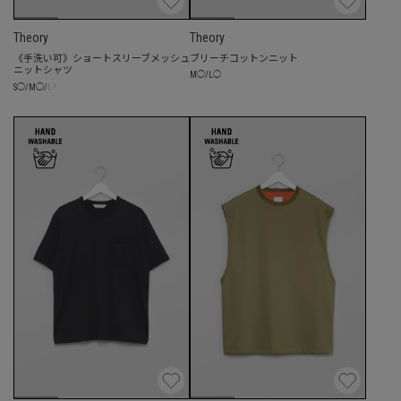
Theory
Theory
《手洗い可》ショートスリーブメッシュ
ブリーチコットンニット
ニットシャツ
M
◯
/
L
◯
☓
S
◯
/
M
◯
/
L