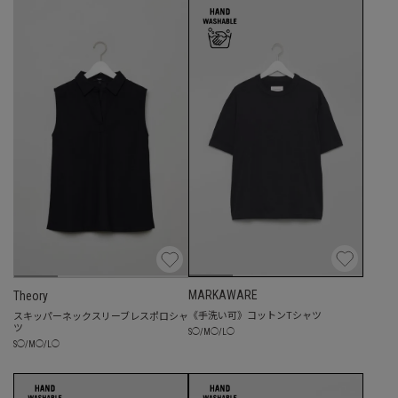
MARKAWARE
Theory
《手洗い可》コットンTシャツ
スキッパーネックスリーブレスポロシャ
ツ
S
◯
/
M
◯
/
L
◯
S
◯
/
M
◯
/
L
◯