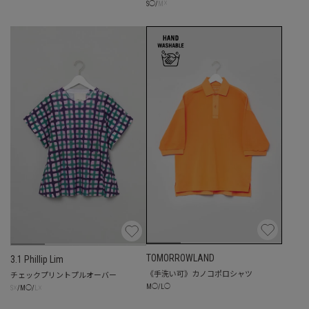
☓
S
◯
/
M
TOMORROWLAND
3.1 Phillip Lim
《手洗い可》カノコポロシャツ
チェックプリントプルオーバー
M
◯
/
L
◯
☓
☓
S
/
M
◯
/
L