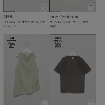
DIESEL
muller of yoshiokubo
《手洗い可》ロゴカノコポロシャツ
プリントバックオープントップス
S
◯
/
M
◯
/
L
◯
FREE
◯