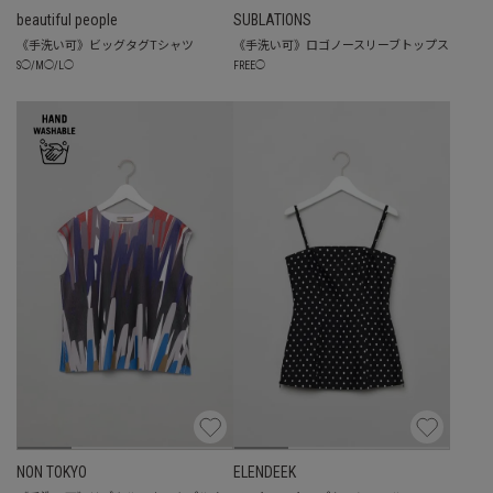
beautiful people
SUBLATIONS
《手洗い可》ビッグタグTシャツ
《手洗い可》ロゴノースリーブトップス
S
◯
/
M
◯
/
L
◯
FREE
◯
NON TOKYO
ELENDEEK