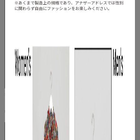
※あくまで製造上の規格であり、アナザーアドレスでは
性別
に関わらず自由にファッションをお楽しみください。
MACKINTOSH PHILOSOPHY
Theory
《手洗い可》ミニワッフルスキッパー
《手洗い可》コットンディップダイTシ
ポロ
ャツ
☓
☓
S
◯
/
M
/
L
◯
S
/
M
◯