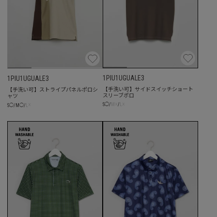
1PIU1UGUALE3
1PIU1UGUALE3
【手洗い可】サイドスイッチショート
【手洗い可】ストライプパネルポロシ
スリーブポロ
ャツ
☓
☓
☓
S
◯
/
M
/
L
S
◯
/
M
◯
/
L