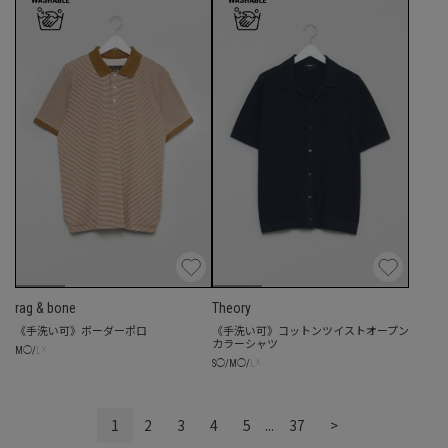
rag & bone
Theory
《手洗い可》ボーダーポロ
《手洗い可》コットンツイストオープン
カラーシャツ
☓
M
◯
/
L
☓
S
◯
/
M
◯
/
L
1
2
3
4
5
...
37
>