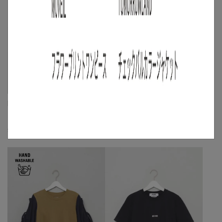
SIDE SLOPE
MARK&LONA
《手洗い可》サマーコットンニットボ
【手洗い可】イラストプリントポロシ
ーダーT
ャツ
☓
☓
M
/
L
◯
S
/
M
◯