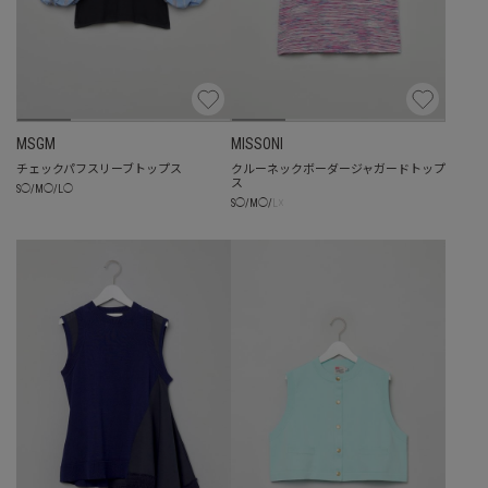
MSGM
MISSONI
チェックパフスリーブトップス
クルーネックボーダージャガードトップ
ス
S
◯
/
M
◯
/
L
◯
☓
S
◯
/
M
◯
/
L