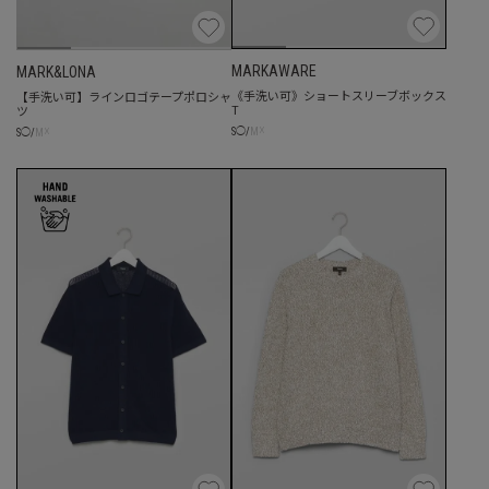
MARKAWARE
MARK&LONA
《手洗い可》ショートスリーブボックス
【手洗い可】ラインロゴテープポロシャ
T
ツ
☓
☓
S
◯
/
M
S
◯
/
M