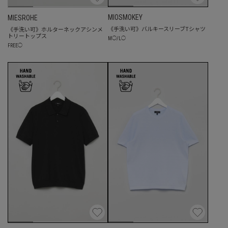
MIOSMOKEY
MIESROHE
《手洗い可》バルキースリーブTシャツ
《手洗い可》ホルターネックアシンメ
トリートップス
M
◯
/
L
◯
FREE
◯