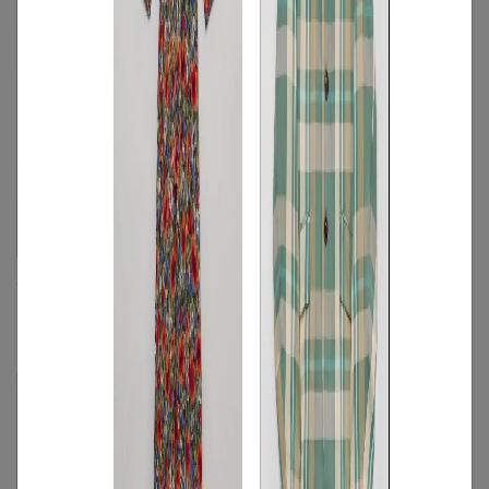
MACKINTOSH PHILOSOPHY
ADORE
《手洗い可》ミニワッフルスキッパー
マットポンチサイドボタンベスト
ポロ
FREE
◯
☓
S
◯
/
M
◯
/
L