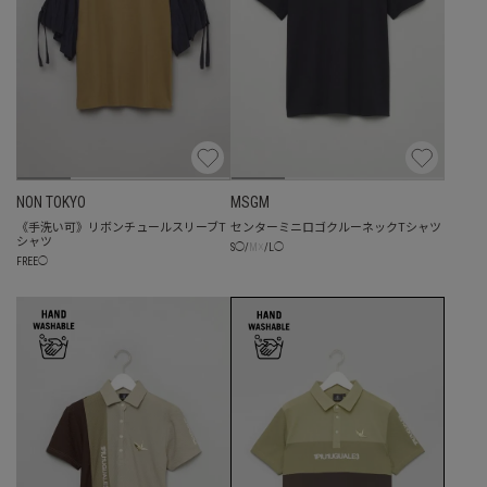
NON TOKYO
MSGM
《手洗い可》リボンチュールスリーブT
センターミニロゴクルーネックTシャツ
シャツ
☓
S
◯
/
M
/
L
◯
FREE
◯