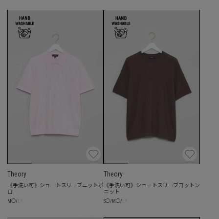
Theory
Theory
《手洗い可》ショートスリーブニットポ
《手洗い可》ショートスリーブコットン
ロ
ニット
☓
☓
M
◯
/
L
S
◯
/
M
◯
/
L