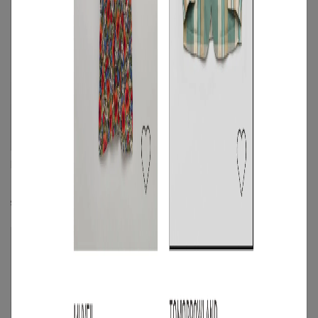
Theory
MARK&LONA
《手洗い可》コットンクルーネックTシ
【手洗い可】ラメ入りニットポロシャ
ャツ
ツ
S
◯
/
M
◯
☓
S
◯
/
M