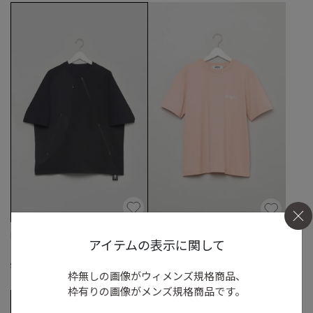
PRODUCT LAB.
MSGM
アイテムの表示に関して
コーデュラナイロンポケットTシャツ
ミニロゴクルーネックコットンTシャツ
☓
☓
☓
S
◯
/
M
◯
/
L
S
/
M
/
L
◯
枠無しの画像がウィメンズ規格商品、
枠有りの画像がメンズ規格商品です。