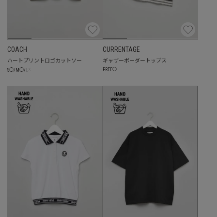
COACH
CURRENTAGE
ハートプリン卜ロゴカットソー
ギャザーボーダートップス
☓
FREE
◯
S
◯
/
M
◯
/
L