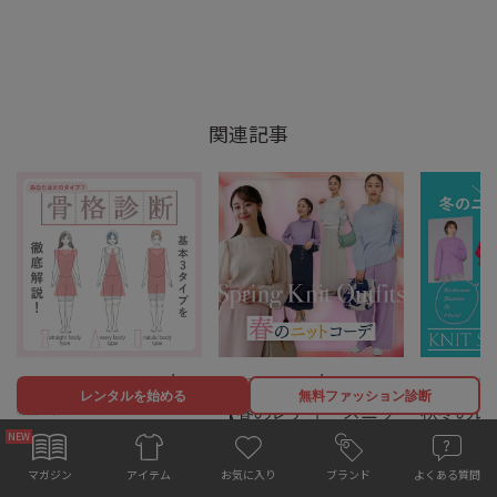
関連記事
/
/
ファッションタイプ診断
骨
コーディネート
アイテム
コーディネ
レンタルを始める
無料ファッション診断
格診断
【春のレディースニッ
秋冬のレ
【無料骨格診断付き】
トコーデ特集】カラー
トコーデ
ストレート・ウェー
別＆シーン別の着こな
のはコレ
お気に入り
マガジン
ブランド
よくある質問
アイテム
ブ・ナチュラルを徹底
しを解説
ニットが