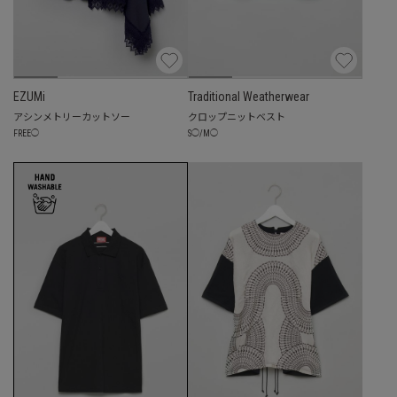
EZUMi
Traditional Weatherwear
アシンメトリーカットソー
クロップニットベスト
FREE
◯
S
◯
/
M
◯