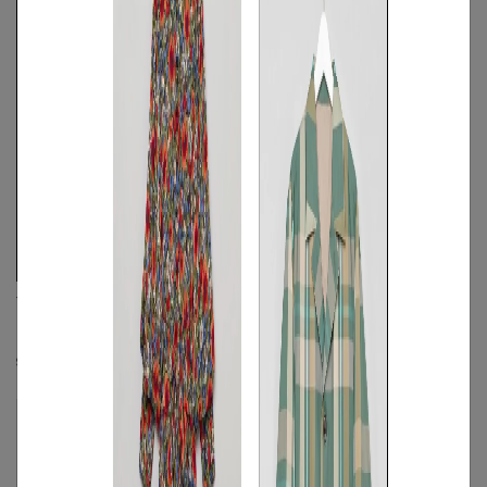
Theory
rag & bone
《手洗い可》フロントジップポロシャ
コルセットデザイントップス
ツ
☓
S
/
M
◯
/
L
◯
☓
S
◯
/
M