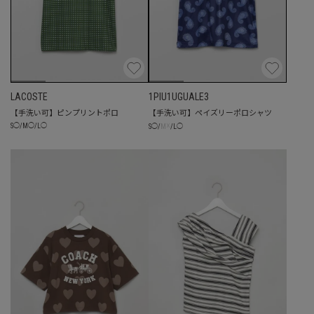
LACOSTE
1PIU1UGUALE3
【手洗い可】ピンプリントポロ
【手洗い可】ペイズリーポロシャツ
☓
S
◯
/
M
◯
/
L
◯
S
◯
/
M
/
L
◯