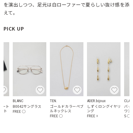
を演出しつつ、足元は白ローファーで夏らしい抜け感を添
えて。
PICK UP
BLANC
TEN.
ADER.bijoux
CLAN
ョート
B0042サングラス
ゴールドカラーペブ
しずくロングイヤリ
バッ
ケット
ルネックレス
ング
ワン
FREE
◯
FREE
◯
FREE
☓
S
◯