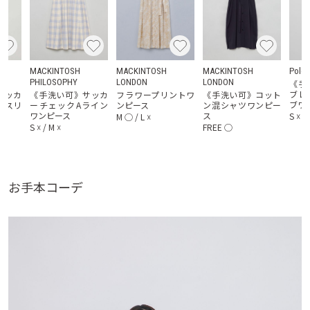
MACKINTOSH
MACKINTOSH
MACKINTOSH
Polo 
PHILOSOPHY
LONDON
LONDON
《手
ブレ
サッカ
《手洗い可》サッカ
フラワープリントワ
《手洗い可》コット
ブワ
フスリ
ーチェックAライン
ンピース
ン混シャツワンピー
ス
ワンピース
ス
S
☓
/
M
◯
/
L
☓
S
☓
/
M
☓
FREE
◯
お手本コーデ