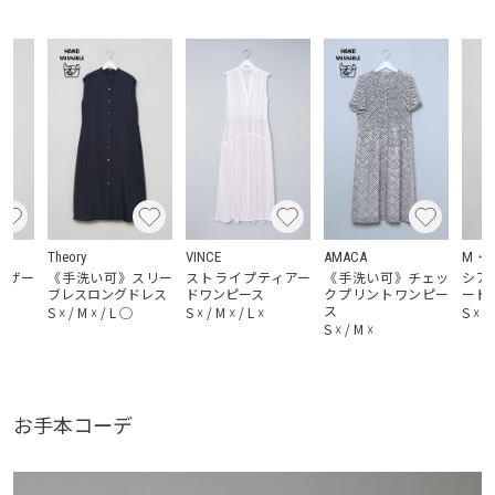
Theory
VINCE
AMACA
M・fi
ャザー
《手洗い可》スリー
ストライプティアー
《手洗い可》チェッ
シア
ブレスロングドレス
ドワンピース
クプリントワンピー
ード
ス
S
☓
/
M
☓
/
L
◯
S
☓
/
M
☓
/
L
☓
S
☓
/
S
☓
/
M
☓
お手本コーデ