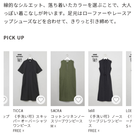
線的なシルエット、落ち着いたカラーを選ぶことで、大人
っぽい着こなしが叶います。足元はローファーやレースア
ップシューズなどを合わせて、きりっと引き締めて。
PICK UP
TICCA
SACRA
lelill
LOEF
ジップ
《手洗い可》スキッ
コットンリネンノー
《手洗い可》ノース
《手
ース
パーオーバーシャツ
スリーブワンピース
リーブジレワンピー
ーカ
ワンピース
ス
M
☓
S
☓
/
FREE
☓
FREE
☓