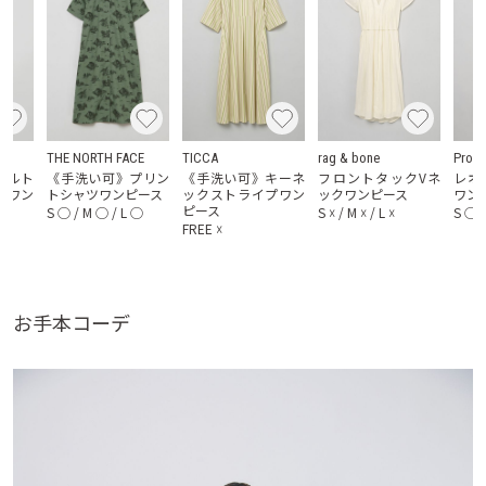
THE NORTH FACE
TICCA
rag & bone
Proen
ベルト
《手洗い可》プリン
《手洗い可》キーネ
フロントタックVネ
レオ
ツワン
トシャツワンピース
ックストライプワン
ックワンピース
ワン
ピース
S
◯
/
M
◯
/
L
◯
S
☓
/
M
☓
/
L
☓
S
◯
FREE
☓
お手本コーデ