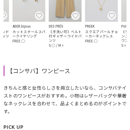
ren
ADER.bijoux
DES PRÉS
PREEK
Polo 
ロンド
カットスチールスパ
《手洗い可》ベルト
スクエアパールチョ
《手
シャツ
ークイヤリング
付ギャザーワイドパ
ーカーネックレス
ンス
ンツ
ワン
FREE
◯
FREE
◯
S
◯
/
M
☓
S
☓
/
【コンサバ】ワンピース
きちんと感と女性らしさを両立したいなら、コンサバテイ
ストのワンピースがおすすめ。小物はレザーバッグや華奢
なネックレスを合わせて、品よくまとめるのがポイントで
す。
PICK UP