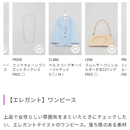
PREEK
CLANE
LENK
PREE
トノー
フックチェーンラリ
ベルスリーブオーバ
ラムレザーワンショ
シル
ピース
エットネックレス
ージャケット
ルダーがま口バッグ
ェイ
FREE
◯
S
◯
/
M
☓
FREE
◯
FREE
【エレガント】ワンピース
上品で女性らしい雰囲気をまといたときにチェックした
い、エレガントテイストのワンピース。落ち感のある素材