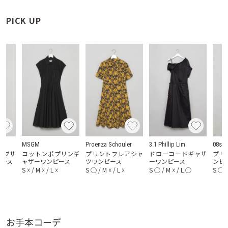
PICK UP
MSGM
Proenza Schouler
3.1 Phillip Lim
08sir
ーブサ
コットンポプリンギ
プリントフレアシャ
ドローコードギャザ
プリ
ピース
ャザーワンピース
ツワンピース
ーワンピース
ンピ
S
☓
/
M
☓
/
L
☓
S
◯
/
M
☓
/
L
☓
S
◯
/
M
☓
/
L
◯
S
◯
お手本コーデ