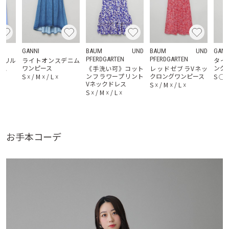
AL
GANNI
BAUM UND
BAUM UND
GANN
PFERDGARTEN
PFERDGARTEN
フリル
ライトオンスデニム
タイ
レス
ワンピース
ング
《手洗い可》コット
レッドゼブラVネッ
ンフラワープリント
クロングワンピース
S
☓
/
M
☓
/
L
☓
S
◯
Vネックドレス
S
☓
/
M
☓
/
L
☓
S
☓
/
M
☓
/
L
☓
お手本コーデ