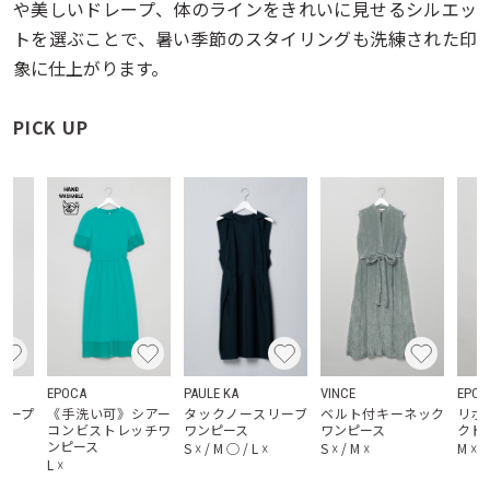
や美しいドレープ、体のラインをきれいに見せるシルエッ
トを選ぶことで、暑い季節のスタイリングも洗練された印
象に仕上がります。
PICK UP
EPOCA
PAULE KA
VINCE
EPOC
オープ
《手洗い可》シアー
タックノースリーブ
ベルト付キーネック
リボ
コンビストレッチワ
ワンピース
ワンピース
クド
ンピース
S
☓
/
M
◯
/
L
☓
S
☓
/
M
☓
M
☓
/
L
☓