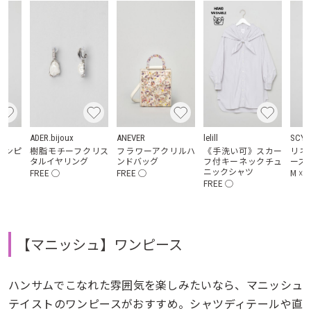
ADER.bijoux
ANEVER
lelill
SCYE
ワンピ
樹脂モチーフクリス
フラワーアクリルハ
《手洗い可》スカー
リネ
タルイヤリング
ンドバッグ
フ付キーネックチュ
ース
ニックシャツ
FREE
◯
FREE
◯
M
☓
/
FREE
◯
【マニッシュ】ワンピース
ハンサムでこなれた雰囲気を楽しみたいなら、マニッシュ
テイストのワンピースがおすすめ。シャツディテールや直