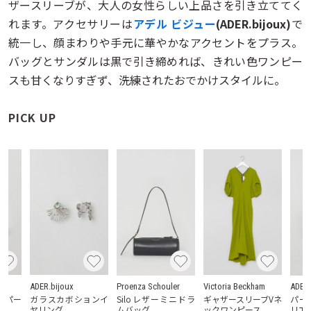
ザースリーブが、大人の女性らしい上品さを引き立ててく
れます。アクセサリーは
アデル ビジュー
(ADER.bijoux)
で
統一し、顔まわりや手元に華やかなアクセントをプラス。
バッグとサンダルは黒で引き締めれば、きれい色ワンピー
スも甘くなりすぎず、洗練されたおでかけスタイルに。
PICK UP
ADER.bijoux
Proenza Schouler
Victoria Beckham
ADER.
クパー
ガラスカボションイ
Siloレザーミニドラ
ギャザースリーブVネ
パー
ヤリング
ムバッグ
ックワンピース
リエ