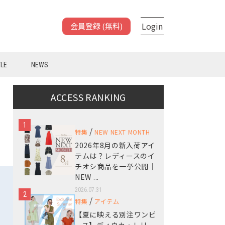
Login
会員登録 (無料)
YLE
NEWS
ACCESS RANKING
を
1
/
特集
NEW NEXT MONTH
2026年8月の新入荷アイ
テムは？レディースのイ
チオシ商品を一挙公開｜
NEW ...
2026.07.31
2
/
特集
アイテム
【夏に映える別注ワンピ