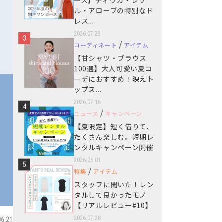
ース】ディウカ・レリ
ル・アローブの特別なド
レス...
2026.07.23
3
/
コーディネート
アイテム
【甘シャツ・ブラウス
100選】大人可愛い夏コ
ーデにおすすめ！映えト
ップス...
2026.07.16
4
/
ニュース
キャンペーン
【夏限定】短く借りて、
たくさん楽しむ。短期レ
ンタルキャンペーン開催
2026.06.01
5
/
特集
アイテム
スタッフに聞いた！レン
タルして良かったモノ
【リアルレビュー#10】
2026.07.28
06.21