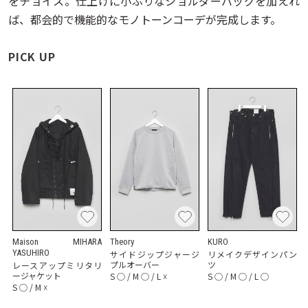
をチョイス。仕上げに小ぶりなショルダーバッグを加えれ
ば、都会的で機能的なモノトーンコーデが完成します。
PICK UP
Maison MIHARA
Theory
KURO
YASUHIRO
サイドジップジャージ
リメイクデザインパン
プルオーバー
ツ
レースアップミリタリ
ージャケット
S
◯
/
M
◯
/
L
☓
S
◯
/
M
◯
/
L
◯
S
◯
/
M
☓