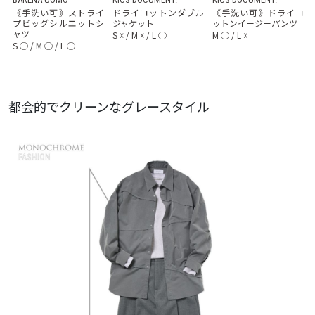
《手洗い可》ストライ
ドライコットンダブル
《手洗い可》ドライコ
プビッグシルエットシ
ジャケット
ットンイージーパンツ
ャツ
S
☓
/
M
☓
/
L
◯
M
◯
/
L
☓
S
◯
/
M
◯
/
L
◯
都会的でクリーンなグレースタイル