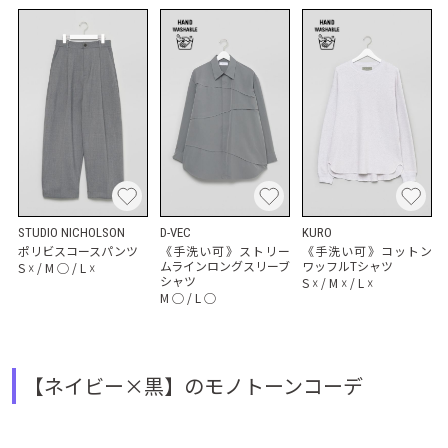
STUDIO NICHOLSON
D-VEC
KURO
ポリビスコースパンツ
《手洗い可》ストリー
《手洗い可》コットン
ムラインロングスリーブ
ワッフルTシャツ
S
☓
/
M
◯
/
L
☓
シャツ
S
☓
/
M
☓
/
L
☓
M
◯
/
L
◯
【ネイビー×黒】のモノトーンコーデ