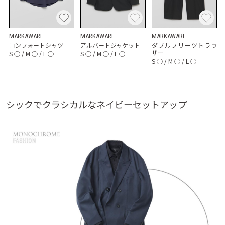
MARKAWARE
MARKAWARE
MARKAWARE
コンフォートシャツ
アルバートジャケット
ダブルプリーツトラウ
ザー
S
◯
/
M
◯
/
L
◯
S
◯
/
M
◯
/
L
◯
S
◯
/
M
◯
/
L
◯
シックでクラシカルなネイビーセットアップ