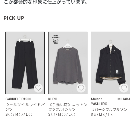
こか都会的な印象に仕上がっています。
PICK UP
GABRIELE PASINI
KURO
Maison MIHARA
YASUHIRO
ウールツイルワイドパ
《手洗い可》コットン
ンツ
ワッフルTシャツ
リバーシブルブルゾン
S
◯
/
M
◯
/
L
◯
S
◯
/
M
◯
/
L
◯
S
☓
/
M
☓
/
L
☓