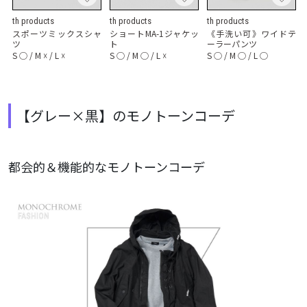
th products
th products
th products
スポーツミックスシャ
ショートMA-1ジャケッ
《手洗い可》ワイドテ
ツ
ト
ーラーパンツ
S
◯
/
M
☓
/
L
☓
S
◯
/
M
◯
/
L
☓
S
◯
/
M
◯
/
L
◯
【グレー×黒】のモノトーンコーデ
都会的＆機能的なモノトーンコーデ