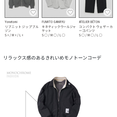
Yonetomi
FUMITO GANRYU
ATELIER BÉTON
リブニットジップブル
キネティックウールジャ
コンパクトウェザーカ
ゾン
ケット
ーゴパンツ
S
☓
/
M
☓
/
L
☓
S
◯
/
M
◯
/
L
◯
S
◯
/
M
◯
/
L
◯
リラックス感のあるきれいめモノトーンコーデ