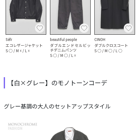
Séfr
beautiful people
CINOH
エコレザージャケット
ダブルエンドセルビッ
ダブルクロスコート
チデニムパンツ
S
◯
/
M
☓
/
L
☓
S
◯
/
M
◯
/
L
◯
S
◯
/
M
◯
/
L
☓
【白×グレー】のモノトーンコーデ
グレー基調の大人のセットアップスタイル