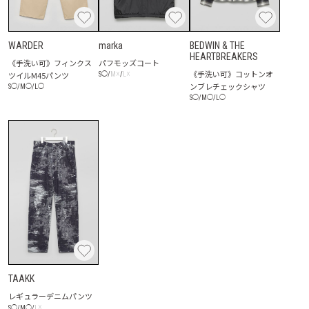
WARDER
marka
BEDWIN & THE
HEARTBREAKERS
《手洗い可》フィンクス
パフモッズコート
《手洗い可》コットンオ
ツイルM45パンツ
☓
☓
S
◯
/
M
/
L
ンブレチェックシャツ
S
◯
/
M
◯
/
L
◯
S
◯
/
M
◯
/
L
◯
TAAKK
レギュラーデニムパンツ
☓
S
◯
/
M
◯
/
L