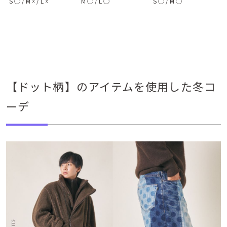
S
◯
/
M
☓
/
L
☓
M
◯
/
L
◯
S
◯
/
M
◯
【ドット柄】のアイテムを使用した冬コ
ーデ