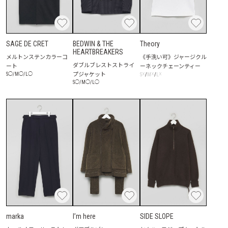
SAGE DE CRET
BEDWIN & THE
Theory
HEARTBREAKERS
メルトンステンカラーコ
《手洗い可》ジャージクル
ダブルブレストストライ
ート
ーネックチェーンティー
プジャケット
☓
☓
☓
S
◯
/
M
◯
/
L
◯
S
/
M
/
L
S
◯
/
M
◯
/
L
◯
marka
I’m here
SIDE SLOPE