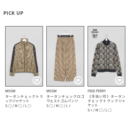
PICK UP
MSGM
MSGM
FRED PERRY
タータンチェックトラ
タータンチェックロゴ
《手洗い可》タータン
ックジャケット
ウェストゴムパンツ
チェックトラックジャ
ケット
S
◯
/
M
◯
/
L
◯
S
◯
/
M
◯
/
L
☓
S
☓
/
M
◯
/
L
◯