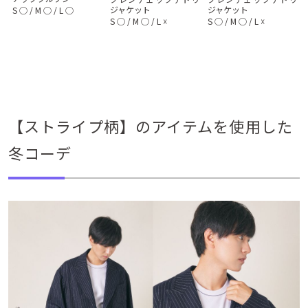
ジャケット
ジャケット
S
◯
/
M
◯
/
L
◯
S
◯
/
M
◯
/
L
☓
S
◯
/
M
◯
/
L
☓
【ストライプ柄】のアイテムを使用した
冬コーデ