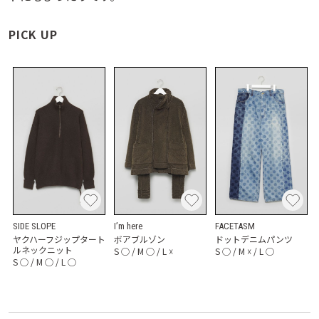
PICK UP
SIDE SLOPE
I’m here
FACETASM
ヤクハーフジップタート
ボアブルゾン
ドットデニムパンツ
ルネックニット
S
◯
/
M
◯
/
L
☓
S
◯
/
M
☓
/
L
◯
S
◯
/
M
◯
/
L
◯