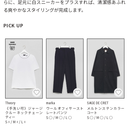
らに、足元に白スニーカーをプラスすれば、清潔感あふれ
る爽やかなスタイリングが完成します。
PICK UP
Theory
marka
SAGE DE CRET
《手洗い可》ジャージ
ウールオフィサースト
メルトンステンカラー
クルーネックチェーン
レートパンツ
コート
ティー
S
◯
/
M
◯
/
L
◯
S
◯
/
M
◯
/
L
◯
S
☓
/
M
☓
/
L
☓