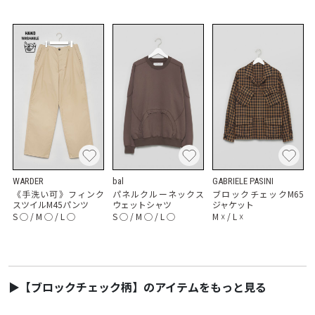
WARDER
bal
GABRIELE PASINI
《手洗い可》フィンク
パネルクルーネックス
ブロックチェックM65
スツイルM45パンツ
ウェットシャツ
ジャケット
S
◯
/
M
◯
/
L
◯
S
◯
/
M
◯
/
L
◯
M
☓
/
L
☓
▶【ブロックチェック柄】のアイテムをもっと見る