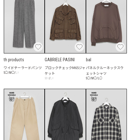
th products
GABRIELE PASINI
bal
ワイドテーラードパンツ
ブロックチェックM65ジャ
パネルクルーネックスウ
☓
ケット
ェットシャツ
S
◯
/
M
◯
/
L
☓
☓
S
◯
/
M
◯
/
L
◯
M
/
L