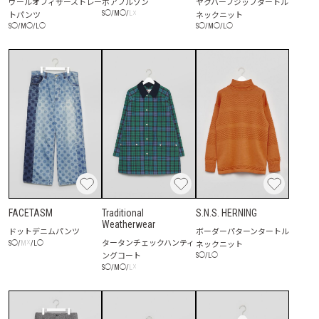
ウールオフィサーストレー
ボアブルゾン
ヤクハーフジップタートル
トパンツ
☓
ネックニット
S
◯
/
M
◯
/
L
S
◯
/
M
◯
/
L
◯
S
◯
/
M
◯
/
L
◯
FACETASM
Traditional
S.N.S. HERNING
Weatherwear
ドットデニムパンツ
ボーダーパターンタートル
タータンチェックハンティ
☓
ネックニット
S
◯
/
M
/
L
◯
ングコート
S
◯
/
L
◯
☓
S
◯
/
M
◯
/
L