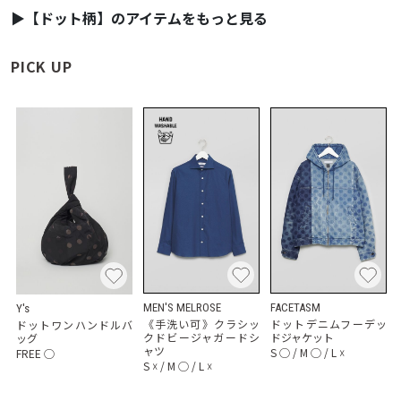
▶【ドット柄】のアイテムをもっと見る
PICK UP
MEN'S MELROSE
FACETASM
Y's
《手洗い可》クラシッ
ドットデニムフーデッ
ドットワンハンドルバ
クドビージャガードシ
ドジャケット
ッグ
ャツ
S
◯
/
M
◯
/
L
☓
FREE
◯
S
☓
/
M
◯
/
L
☓