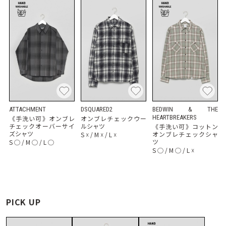
ATTACHMENT
DSQUARED2
BEDWIN & THE
HEARTBREAKERS
《手洗い可》オンブレ
オンブレチェックウー
チェックオーバーサイ
ルシャツ
《手洗い可》コットン
ズシャツ
オンブレチェックシャ
S
☓
/
M
☓
/
L
☓
ツ
S
◯
/
M
◯
/
L
◯
S
◯
/
M
◯
/
L
☓
PICK UP