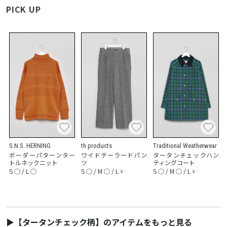
PICK UP
S.N.S. HERNING
th products
Traditional Weatherwear
ボーダーパターンター
ワイドテーラードパン
タータンチェックハン
トルネックニット
ツ
ティングコート
S
◯
/
L
◯
S
◯
/
M
◯
/
L
☓
S
◯
/
M
◯
/
L
☓
▶【タータンチェック柄】のアイテムをもっと見る