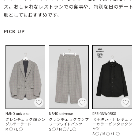
ス。おしゃれなレストランでの食事や、特別な日のデート
服としてもおすすめです。
PICK UP
NANO universe
NANO universe
DESIGNWORKS
グレンチェック3Bシン
グレンチェックワンプ
《手洗い可》レギュラ
グルテーラード
リーツワイドパンツ
ーカラーピンタックシ
ャツ
M
◯
/
L
◯
S
◯
/
M
◯
/
L
◯
S
◯
/
M
◯
/
L
◯