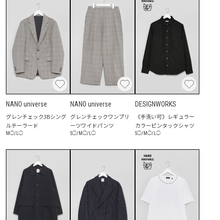
NANO universe
NANO universe
DESIGNWORKS
グレンチェック3Bシング
グレンチェックワンプリ
《手洗い可》レギュラー
ルテーラード
ーツワイドパンツ
カラーピンタックシャツ
M
◯
/
L
◯
S
◯
/
M
◯
/
L
◯
S
◯
/
M
◯
/
L
◯