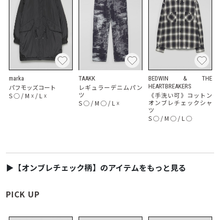
marka
TAAKK
BEDWIN & THE
HEARTBREAKERS
パフモッズコート
レギュラーデニムパン
ツ
《手洗い可》コットン
S
◯
/
M
☓
/
L
☓
オンブレチェックシャ
S
◯
/
M
◯
/
L
☓
ツ
S
◯
/
M
◯
/
L
◯
▶【オンブレチェック柄】のアイテムをもっと見る
PICK UP