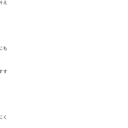
叶え
にも
すす
にく