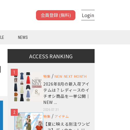
Login
会員登録 (無料)
YLE
NEWS
ACCESS RANKING
別
1
/
特集
NEW NEXT MONTH
2026年8月の新入荷アイ
テムは？レディースのイ
チオシ商品を一挙公開｜
NEW ...
2026.07.31
2
/
特集
アイテム
【夏に映える別注ワンピ