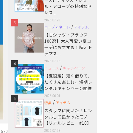
ース】ディウカ・レリ
ル・アローブの特別なド
レス...
2026.07.23
3
/
コーディネート
アイテム
【甘シャツ・ブラウス
100選】大人可愛い夏コ
ーデにおすすめ！映えト
ップス...
2026.07.16
4
/
ニュース
キャンペーン
【夏限定】短く借りて、
たくさん楽しむ。短期レ
ンタルキャンペーン開催
2026.06.01
5
/
特集
アイテム
スタッフに聞いた！レン
タルして良かったモノ
【リアルレビュー#10】
2026.07.28
05.30