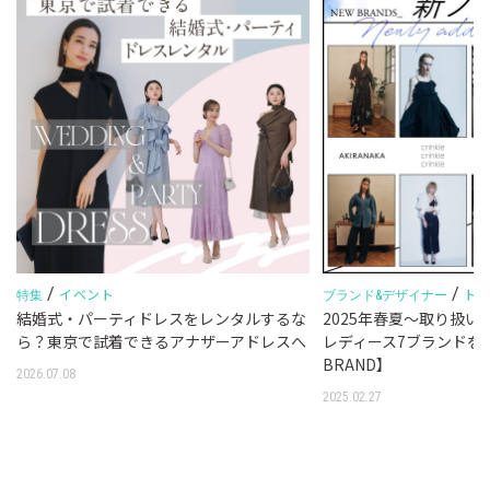
/
/
イベント
ト
特集
ブランド&デザイナー
結婚式・パーティドレスをレンタルするな
2025年春夏～取り扱
ら？東京で試着できるアナザーアドレスへ
レディース7ブランドを
BRAND】
2026.07.08
2025.02.27