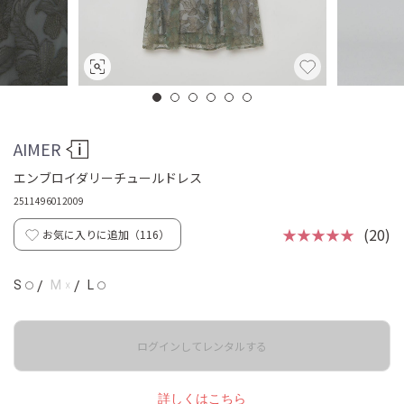
AIMER
エンブロイダリーチュールドレス
2511496012009
★★★★★
(20)
お気に入りに追加（
116
）
☓
S
/
M
/
L
◯
◯
ログインしてレンタルする
詳しくはこちら