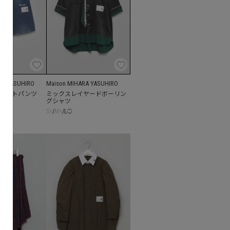
RA YASUHIRO
Maison MIHARA YASUHIRO
ョートパンツ
ミックスレイヤードボーリン
グシャツ
S
☓
/
M
☓
/
L
◯