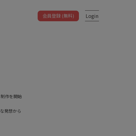
Login
会員登録 (無料)
の制作を開始
。
クな発想から