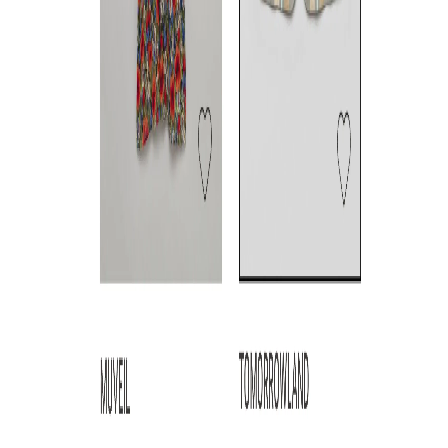
FREE
S
/
M
S
/
M
☓
/
L
☓
◯
◯
◯
◯
Maison MIHARA YASUHIRO
Maison MIHARA YASUHIRO
Maison MIHA
カシュクールデニムジャケッ
ドットプリントプリーツスカ
コンビチェッ
ト
ート
ース
S
/
M
☓
M
/
L
☓
FREE
◯
◯
◯