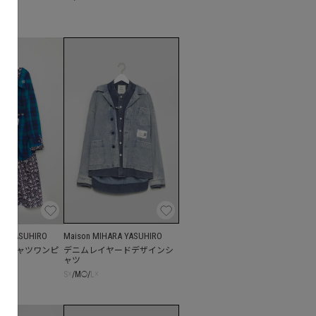
RA YASUHIRO
Maison MIHARA YASUHIRO
クシャツワンピ
デニムレイヤードデザインシ
ャツ
S
☓
/
M
/
L
☓
◯