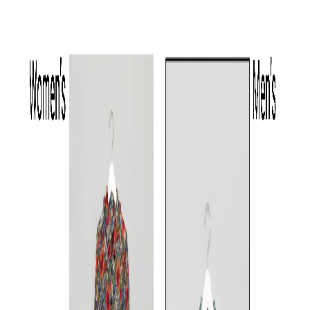
Maison MIHARA YASUHIRO
Maison MIHARA YASUHIRO
Maison MIHA
チェックプリントジャージー
《手洗い可》インサイドアウ
コンバインシ
ワンピース
トワンピース
S
/
M
/
L
☓
◯
◯
S
/
M
S
/
M
/
L
◯
◯
◯
◯
◯