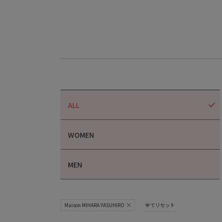
ALL
WOMEN
MEN
Maison MIHARA YASUHIRO
全てリセット