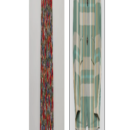
Maison MIHARA YASUHIRO
Maison MIHARA YASUHIRO
Maison MIHA
ミックスレイヤードチェック
フーディコンバインドレス
キルトプリン
シャツ
ブシャツ
FREE
◯
S
/
M
☓
S
☓
/
M
/
L
☓
◯
◯
Maison MIHARA YASUHIRO
Maison MIHARA YASUHIRO
Maison MIHA
バックプリントデニムジャケ
ダブルレイヤードソリッドシ
フェイクレイ
ット
ャツ
ャツ