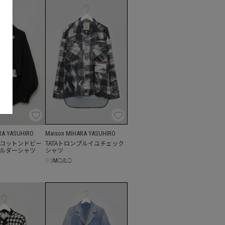
RA YASUHIRO
Maison MIHARA YASUHIRO
コットンドビー
TATAトロンプルイユチェック
ルダーシャツ
シャツ
S
☓
/
M
/
L
◯
◯