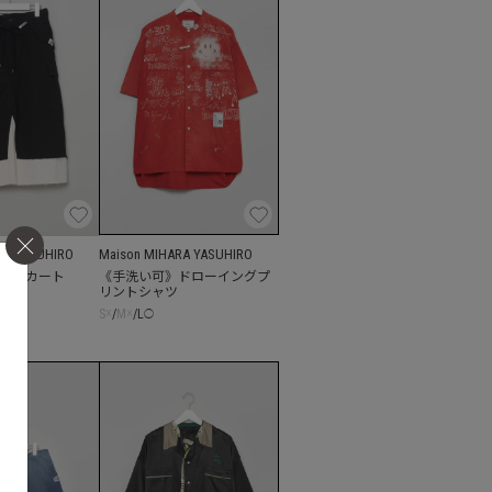
RA YASUHIRO
Maison MIHARA YASUHIRO
ツスカート
《手洗い可》ドローイングプ
リントシャツ
S
☓
/
M
☓
/
L
◯