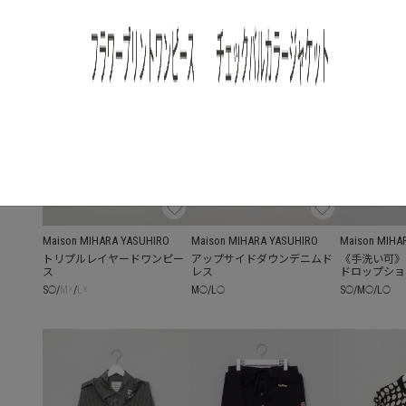
Maison MIHARA YASUHIRO
Maison MIHARA YASUHIRO
Maison MIHA
トリプルレイヤードワンピー
アップサイドダウンデニムド
《手洗い可》
ス
レス
ドロップショ
S
/
M
☓
/
L
☓
M
/
L
S
/
M
/
L
◯
◯
◯
◯
◯
◯