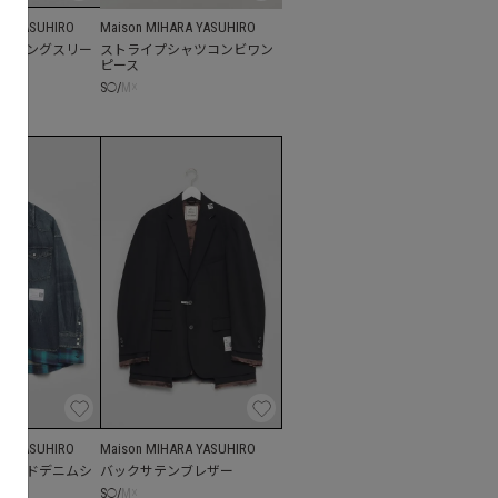
RA YASUHIRO
Maison MIHARA YASUHIRO
トロングスリー
ストライプシャツコンビワン
ピース
S
/
M
☓
◯
RA YASUHIRO
Maison MIHARA YASUHIRO
ヤードデニムシ
バックサテンブレザー
S
/
M
☓
◯