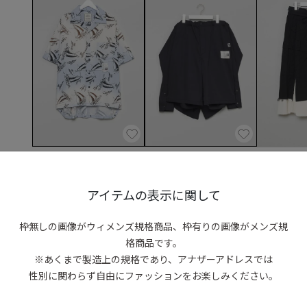
Maison MIHARA YASUHIRO
Maison MIHARA YASUHIRO
Maison MIHA
ヴィンテージライクアロハシ
シャツ付ショーツ
カーゴショー
ャツ
S
/
M
☓
/
L
S
/
M
☓
/
L
☓
◯
◯
◯
アイテムの表示に関して
S
☓
/
M
☓
/
L
◯
枠無しの画像がウィメンズ規格商品、
枠有りの画像がメンズ規
格商品です。
※あくまで製造上の規格であり、アナザーアドレスでは
性別に関わらず自由にファッションをお楽しみください。