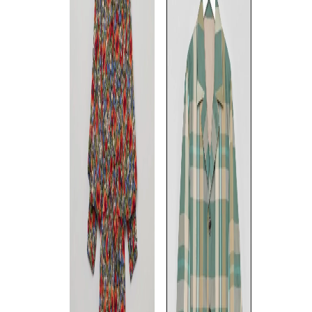
Maison MIHARA YASUHIRO
Maison MIHARA YASUHIRO
Maison MIHA
シャツコンバイン2wayスカー
トリプルレイヤードフーディ
《手洗い可》
ト
ワンピース
チェックスカ
S
/
M
/
L
FREE
M
◯
◯
◯
◯
◯