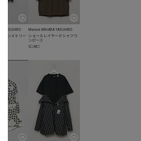
RA YASUHIRO
Maison MIHARA YASUHIRO
アシンメトリー
ショールレイヤードシャツワ
ート
ンピース
S
/
M
◯
◯