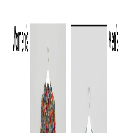
th products
th products
th products
ボリュームワイドショートパ
《手洗い可》グラフィックシ
《手洗い可》
ンツ
ョートスリーブシャツ
ーフスリーブ
S
/
M
/
L
M
/
L
S
☓
/
M
◯
◯
◯
◯
◯
◯