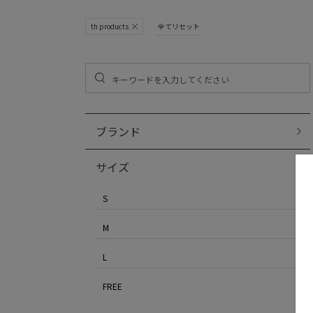
th products
全てリセット
ブランド
サイズ
S
M
L
FREE