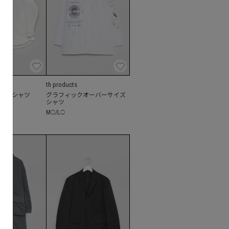
th products
クスシャツ
グラフィックオーバーサイズ
シャツ
M
/
L
◯
◯