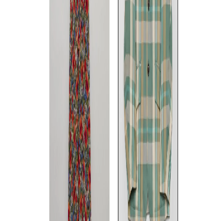
th products
th products
th products
《手洗い可》ナイロンイージ
バックプリントブルゾン
アジャスタブ
ーロングトップ
S
/
M
/
L
S
/
M
◯
◯
◯
◯
◯
S
/
M
◯
◯