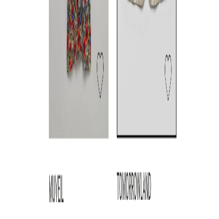
th products
th products
th products
スポーツミックスシャツ
オーバーサイズダブルジャケ
ストライププ
ット
ツ
S
/
M
/
L
◯
◯
◯
M
/
L
S
/
M
◯
◯
◯
◯
th products
th products
th products
ウールギャバミリタリーパン
ドロップショルダージャケッ
《手洗い可》
ツ
ト
ーロングトッ