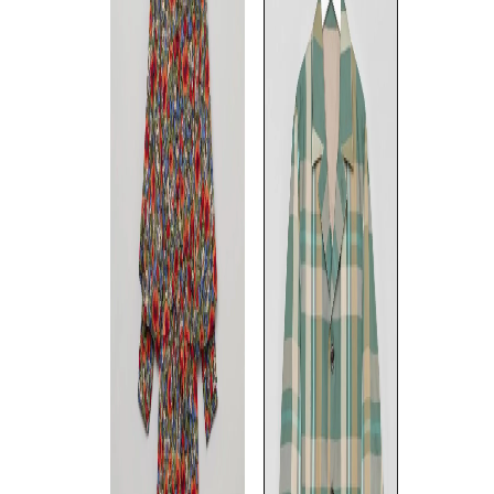
th products
th products
th products
《手洗い可》リラックスショ
《手洗い可》オープンカラー
スポーツミッ
ーツ
半袖シャツ
S
/
M
☓
/
L
☓
◯
S
/
M
/
L
☓
S
/
M
☓
◯
◯
◯