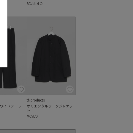
S
/
M
☓
/
L
◯
◯
th products
ワイドテーラー
オリエンタルワークジャケッ
ト
M
/
L
◯
◯