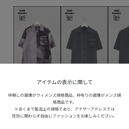
アイテムの表示に関して
th products
th products
th products
《手洗い可》ドロップショル
《手洗い可》オープンカラー
《手洗い可》
枠無しの画像がウィメンズ規格商品、
枠有りの画像がメンズ規
ダー半袖シャツ
ショートスリーブシャツ
ーフスリーブ
格商品です。
S
/
M
☓
S
/
M
☓
S
☓
/
M
◯
◯
◯
※あくまで製造上の規格であり、アナザーアドレスでは
性別に関わらず自由にファッションをお楽しみください。