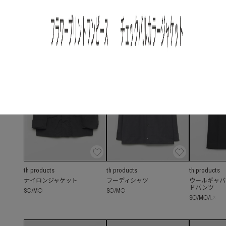
S
/
M
/
L
S
/
M
S
/
M
◯
◯
◯
◯
◯
◯
◯
th products
th products
th products
ナイロンジャケット
フーディシャツ
ウールギャバ
ドパンツ
S
/
M
S
/
M
◯
◯
◯
◯
S
/
M
/
L
☓
◯
◯