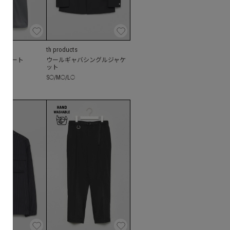
th products
ルコート
ウールギャバシングルジャケ
ット
S
/
M
/
L
◯
◯
◯