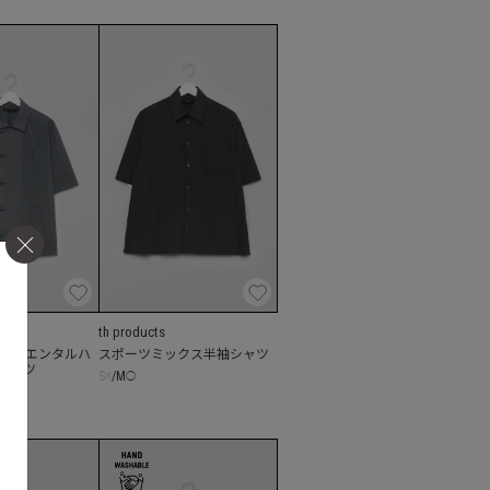
th products
オリエンタルハ
スポーツミックス半袖シャツ
シャツ
S
☓
/
M
◯