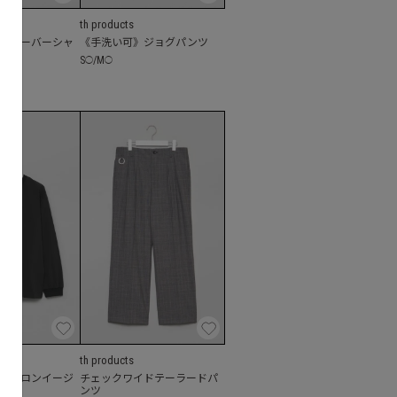
th products
ルオーバーシャ
《手洗い可》ジョグパンツ
S
/
M
◯
◯
th products
ナイロンイージ
チェックワイドテーラードパ
プ
ンツ