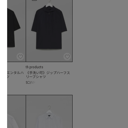
th products
オリエンタルハ
《手洗い可》ジップハーフス
シャツ
リーブシャツ
S
/
M
☓
◯