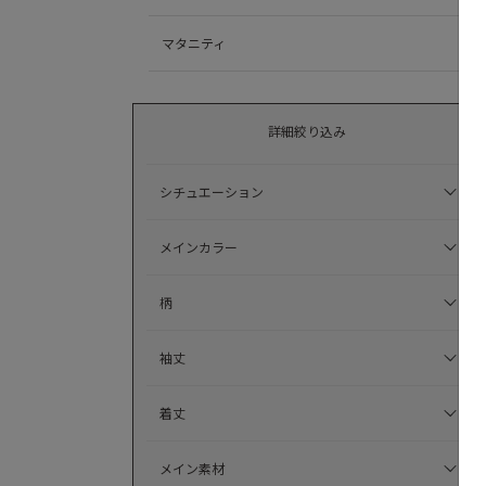
マタニティ
詳細絞り込み
シチュエーション
メインカラー
柄
袖丈
着丈
メイン素材