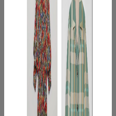
2
/
特集
アイテム
【夏に映える別注ワンピース】ディウ
カ・レリル・アローブの特別なドレスが
登場！
2026.07.23