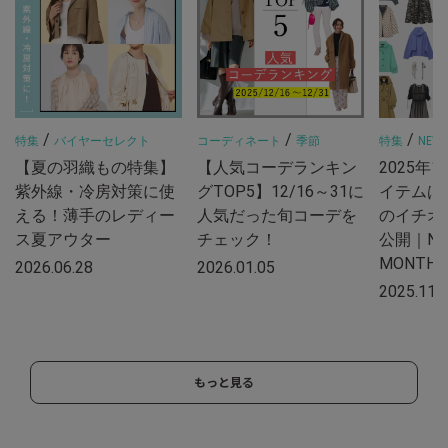
/
/
/
特集
バイヤーセレクト
コーディネート
季節
特集
NEW 
【夏の羽織もの特集】
【人気コーデランキン
2025年
紫外線・冷房対策に使
グTOP5】12/16～31に
イテムは
える！薄手のレディー
人気だった旬コーデを
のイチオ
ス夏アウター
チェック！
公開｜NE
MONTH
2026.06.28
2026.01.05
2025.11.
もっと見る