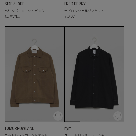
SIDE SLOPE
FRED PERRY
ヘリンボーンニットパンツ
ナイロンシェルジャケット
S
◯
/
M
◯
/
L
◯
M
◯
/
L
◯
TOMORROWLAND
nym
ニットトラッカージャケット
ウールトロレギュラーシャツ