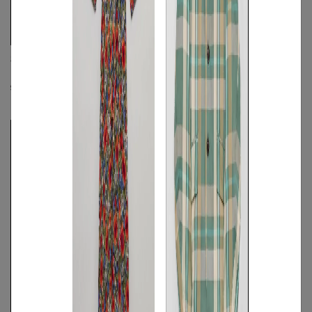
SIDE SLOPE
FRED PERRY
クルーネックプルオーバーニット
《手洗い可》クルーネックスウェット
シャツ
S
◯
/
M
◯
/
L
◯
S
◯
/
M
◯
/
L
◯