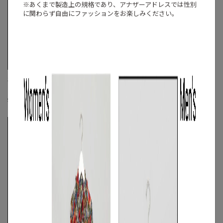
※あくまで製造上の規格であり、アナザーアドレスでは
性別
に関わらず自由にファッションをお楽しみください。
SIDE SLOPE
TOMORROWLAND
ニットイージーパンツ
メリノウールVネックカーディガン
☓
S
◯
/
M
◯
/
L
◯
S
◯
/
M
◯
/
L