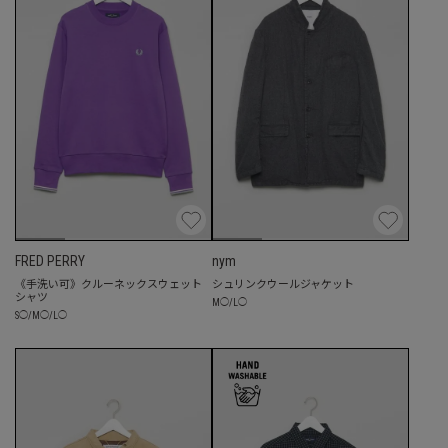
FRED PERRY
nym
《手洗い可》クルーネックスウェット
シュリンクウールジャケット
シャツ
M
◯
/
L
◯
S
◯
/
M
◯
/
L
◯