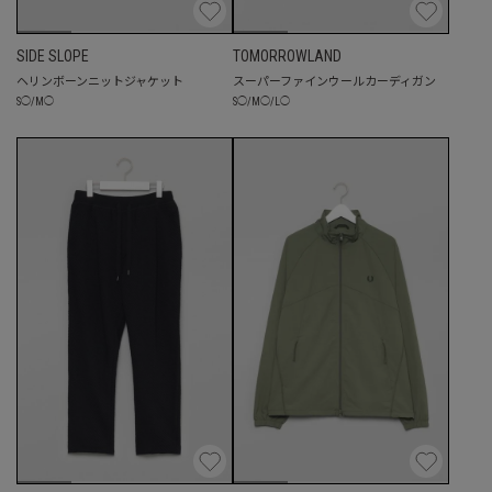
SIDE SLOPE
TOMORROWLAND
ヘリンボーンニットジャケット
スーパーファインウールカーディガン
S
◯
/
M
◯
S
◯
/
M
◯
/
L
◯