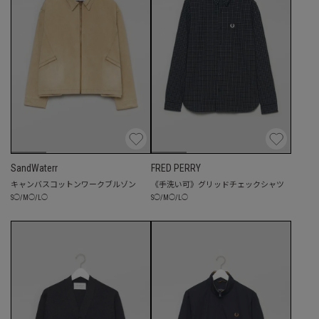
SandWaterr
FRED PERRY
キャンバスコットンワークブルゾン
《手洗い可》グリッドチェックシャツ
S
◯
/
M
◯
/
L
◯
S
◯
/
M
◯
/
L
◯