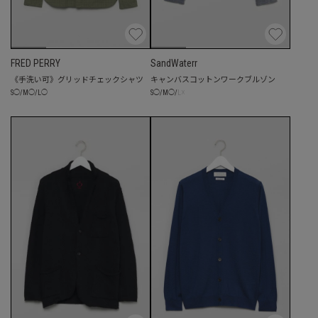
FRED PERRY
SandWaterr
《手洗い可》グリッドチェックシャツ
キャンバスコットンワークブルゾン
☓
S
◯
/
M
◯
/
L
◯
S
◯
/
M
◯
/
L