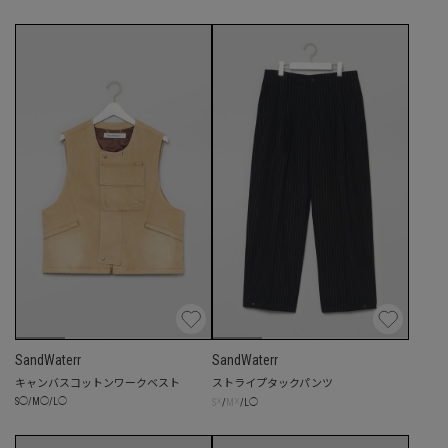
SandWaterr
SandWaterr
キャンバスコットンワークベスト
ストライプタックパンツ
☓
☓
S
◯
/
M
◯
/
L
◯
S
/
M
/
L
◯