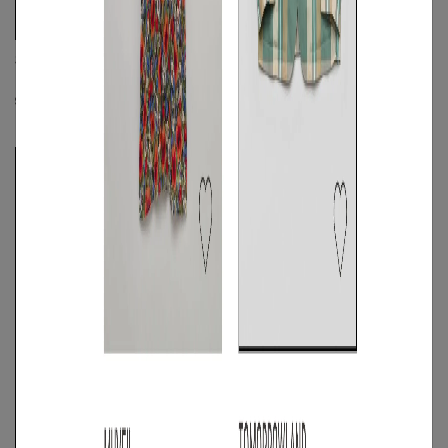
SIDE SLOPE
SandWaterr
ニットイージーパンツ
《手洗い可》フランネルチェックワー
クシャツ
S
◯
/
M
◯
/
L
◯
S
◯
/
M
◯
/
L
◯