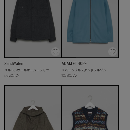
SandWaterr
ADAM ET ROPÉ
メルトンウールオーバーシャツ
リバーシブルスタンドブルゾン
☓
S
◯
/
M
◯
/
L
◯
S
/
M
◯
/
L
◯