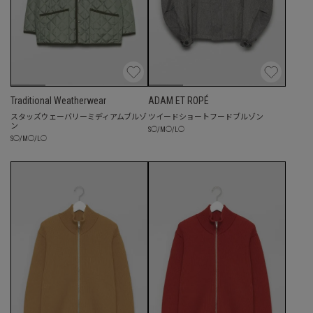
Traditional Weatherwear
ADAM ET ROPÉ
スタッズウェーバリーミディアムブルゾ
ツイードショートフードブルゾン
ン
S
◯
/
M
◯
/
L
◯
S
◯
/
M
◯
/
L
◯