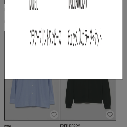
FRED PERRY
LACOSTE
《手洗い可》ロングスリーブポロシャツ
《手洗い可》ハーフジッププルオーバー
S
◯
/
M
◯
/
L
◯
S
◯
/
M
◯
nym
FRED PERRY