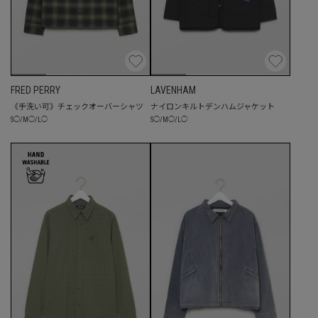
FRED PERRY
LAVENHAM
《手洗い可》チェックオーバーシャツ
ナイロンキルトデンハムジャケット
S
◯
/
M
◯
/
L
◯
S
◯
/
M
◯
/
L
◯