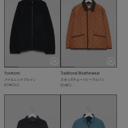
Yonetomi
Traditional Weatherwear
パイルニットブルゾン
スタッズウェーバリーブルゾン
☓
S
◯
/
M
◯
/
L
◯
S
◯
/
M
◯
/
L