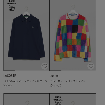
LACOSTE
sunnei
《手洗い可》ハーフジッププルオーバー
マルチカラーブロックトップス
☓
S
◯
/
M
◯
S
◯
/
M
/
L
◯