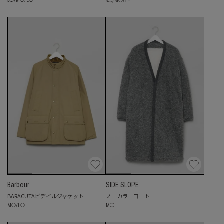
☓
S
◯
/
M
◯
/
L
◯
S
◯
/
M
◯
/
L
Barbour
SIDE SLOPE
BARACUTAビデイルジャケット
ノーカラーコート
M
◯
/
L
◯
M
◯