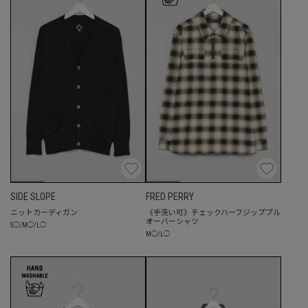
SIDE SLOPE
FRED PERRY
ニットカーディガン
《手洗い可》チェックハーフジッププル
オーバーシャツ
S
◯
/
M
◯
/
L
◯
M
◯
/
L
◯