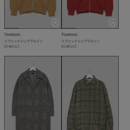
Yonetomi
Yonetomi
リブニットジップブルゾン
リブニットジップブルゾン
S
◯
/
M
◯
/
L
◯
S
◯
/
M
◯
/
L
◯