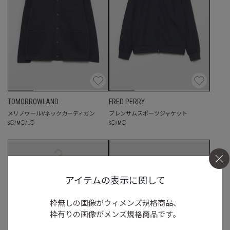
TOMORROWLAND
FRED PERRY
メリノウールVネックカーディガン
ブレンサムスポーツジャケット
S
◯
/
M
◯
/
L
◯
S
◯
/
M
◯
アイテムの表示に関して
枠無しの画像がウィメンズ規格商品、
枠有りの画像がメンズ規格商品です。