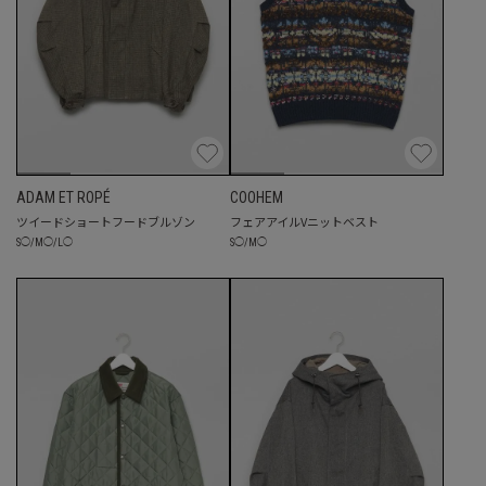
ADAM ET ROPÉ
COOHEM
ツイードショートフードブルゾン
フェアアイルVニットベスト
S
◯
/
M
◯
/
L
◯
S
◯
/
M
◯