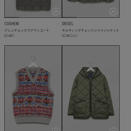
COOHEM
DIESEL
グレンチェックラグランコート
キルティングチェックシャツジャケット
S
◯
/
M
◯
S
◯
/
M
◯
/
L
◯