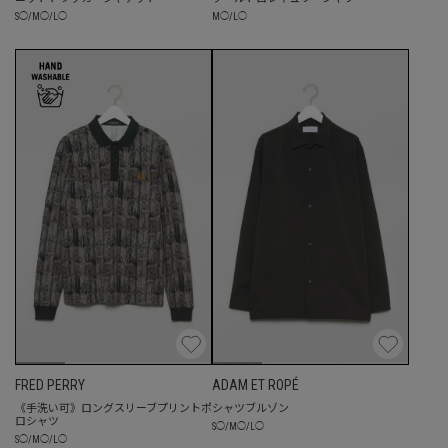
S
◯
/
M
◯
/
L
◯
M
◯
/
L
◯
FRED PERRY
ADAM ET ROPÉ
《手洗い可》ロングスリーブプリントポ
シャツブルゾン
ロシャツ
S
◯
/
M
◯
/
L
◯
S
◯
/
M
◯
/
L
◯