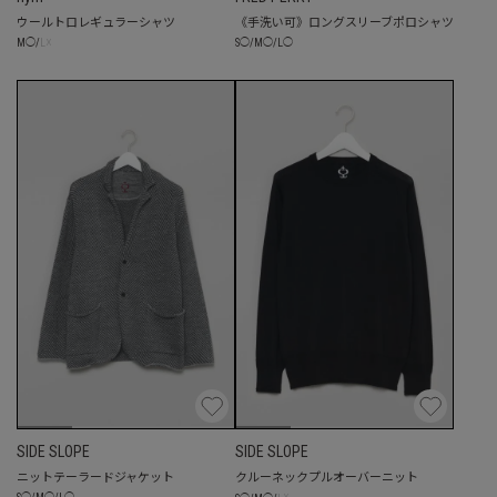
ウールトロレギュラーシャツ
《手洗い可》ロングスリーブポロシャツ
☓
S
◯
/
M
◯
/
L
◯
M
◯
/
L
SIDE SLOPE
SIDE SLOPE
ニットテーラードジャケット
クルーネックプルオーバーニット