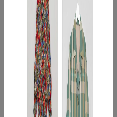
Traditional Weatherwear
SIDE SLOPE
ノーカラーキルティングジャケット
ニットカーディガン
S
◯
/
M
◯
/
L
◯
S
◯
/
M
◯