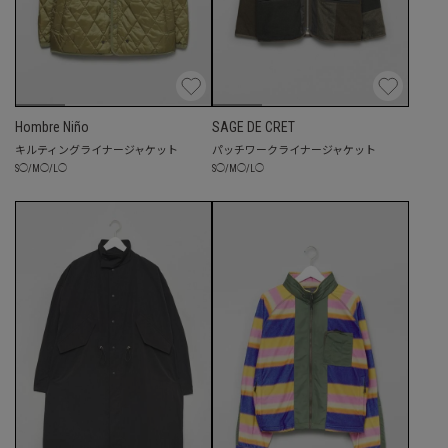
Hombre Niño
SAGE DE CRET
キルティングライナージャケット
パッチワークライナージャケット
S
◯
/
M
◯
/
L
◯
S
◯
/
M
◯
/
L
◯