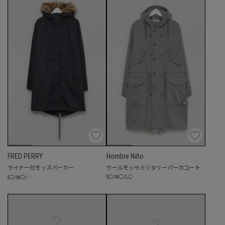
FRED PERRY
Hombre Niño
ライナー付モッズパーカー
ウールモッサミリタリーパーカコート
☓
S
◯
/
M
◯
/
L
◯
S
◯
/
M
◯
/
L