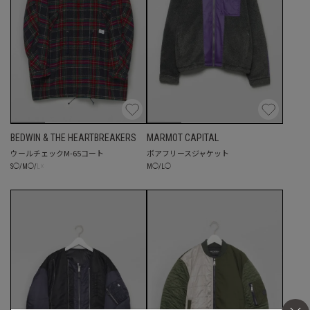
BEDWIN & THE HEARTBREAKERS
MARMOT CAPITAL
ウールチェックM-65コート
ボアフリースジャケット
☓
M
◯
/
L
◯
S
◯
/
M
◯
/
L