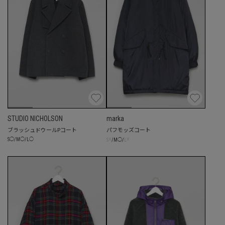
STUDIO NICHOLSON
marka
ブラッシュドウールPコート
パフモッズコート
☓
☓
S
◯
/
M
◯
/
L
◯
S
/
M
◯
/
L