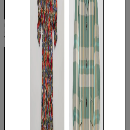
bal
FACETASM
SPIEWAKボンバージャケット
ヘビーステッチMA-1ジャケット
S
◯
/
M
◯
/
L
◯
M
◯
/
L
◯