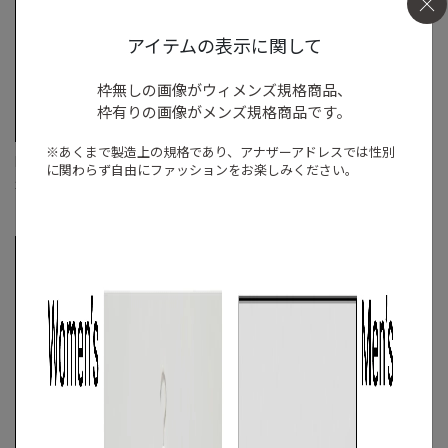
アイテムの表示に関して
枠無しの画像がウィメンズ規格商品、
枠有りの画像がメンズ規格商品です。
※あくまで製造上の規格であり、アナザーアドレスでは
性別
FACETASM
VIKTOR&ROLF
に関わらず自由にファッションをお楽しみください。
2wayビッグMA-1ジャケット
バイカラーMA-1ブルゾン
FREE
◯
S
◯
/
M
◯