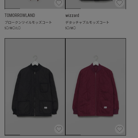
TOMORROWLAND
wizzard
ブロークンツイルモッズコート
デタッチャブルモッズコート
S
◯
/
M
◯
/
L
◯
S
◯
/
M
◯