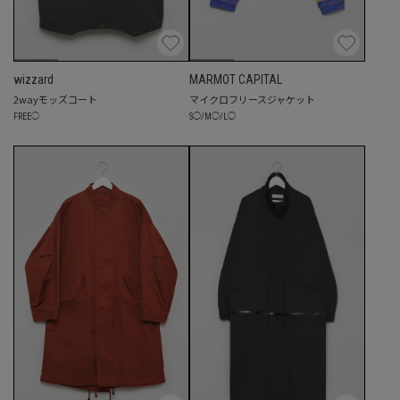
wizzard
MARMOT CAPITAL
2wayモッズコート
マイクロフリースジャケット
FREE
◯
S
◯
/
M
◯
/
L
◯