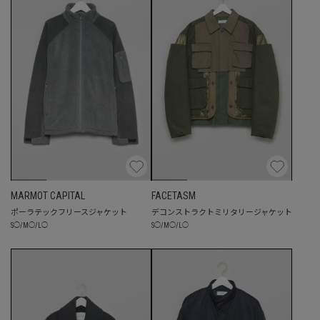
MARMOT CAPITAL
FACETASM
ポーラテックフリースジャケット
デコンストラクトミリタリージャケット
S
◯
/
M
◯
/
L
◯
S
◯
/
M
◯
/
L
◯