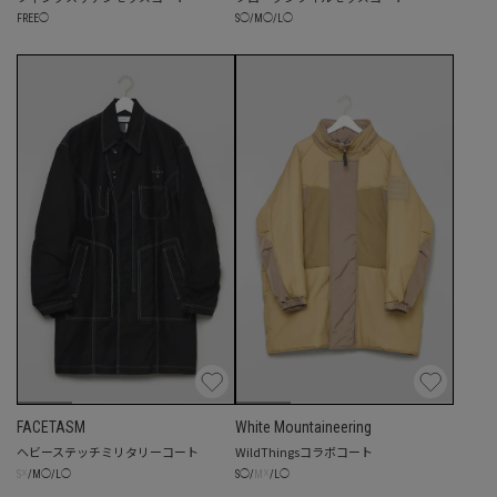
FREE
◯
S
◯
/
M
◯
/
L
◯
FACETASM
White Mountaineering
ヘビーステッチミリタリーコート
WildThingsコラボコート
☓
☓
S
/
M
◯
/
L
◯
S
◯
/
M
/
L
◯