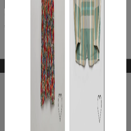
marka
KANTA
キルティングライナージャケット
【roop】パペットジャケット
S
◯
/
M
◯
/
L
◯
L
◯
ARTICLE RANKING
1
/
特集
NEW NEXT MONTH
2026年8月の新入荷アイテムは？レディー
スのイチオシ商品を一挙公開｜NEW
NEXT MONTH
2026.07.31