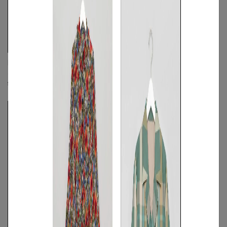
FACETASM
marka
デコンストラクトミリタリージャケット
パフモッズコート
☓
☓
S
◯
/
M
◯
/
L
◯
S
◯
/
M
/
L