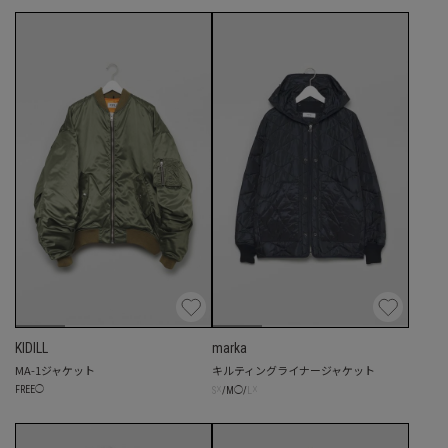
KIDILL
marka
MA-1ジャケット
キルティングライナージャケット
☓
☓
FREE
◯
S
/
M
◯
/
L