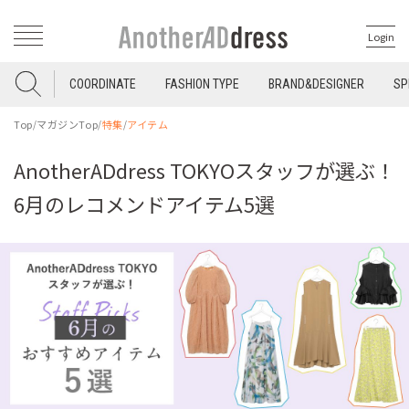
Login
COORDINATE
FASHION TYPE
BRAND&DESIGNER
SP
Top
/
マガジンTop
/
特集
/
アイテム
AnotherADdress TOKYOスタッフが選ぶ！
6月のレコメンドアイテム5選