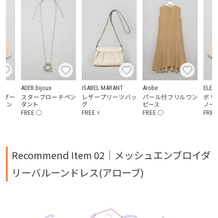
ADER.bijoux
ISABEL MARANT
Arobe
ELEN
ャザー
スターブローチペン
レザープリーツバッ
パール付フリルワン
ボリ
ルゾン
ダント
グ
ピース
ノー
FREE
◯
FREE
☓
FREE
◯
FREE
Recommend Item 02｜
メッシュエンブロイダ
リーバルーンドレス
(アローブ)