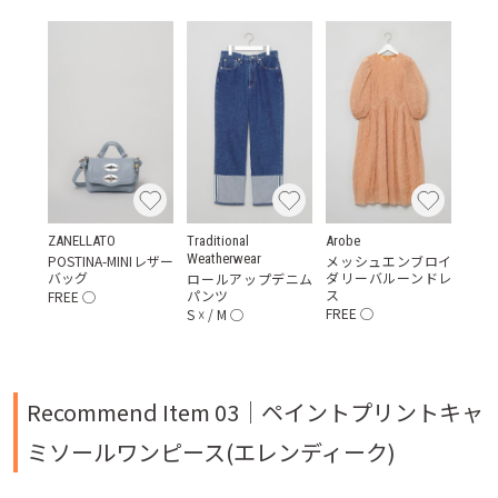
ZANELLATO
Traditional
Arobe
Weatherwear
POSTINA-MINIレザー
メッシュエンブロイ
バッグ
ダリーバルーンドレ
ロールアップデニム
ス
パンツ
FREE
◯
FREE
◯
S
☓
/
M
◯
Recommend Item 03｜ペイントプリントキャ
ミソールワンピース(エレンディーク)