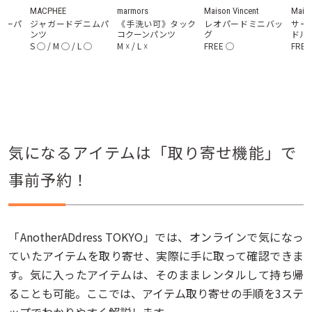
MACPHEE
marmors
Maison Vincent
Maiso
ジーパ
ジャガードデニムパ
《手洗い可》タック
レオパードミニバッ
サー
ンツ
コクーンパンツ
グ
ドル
S
◯
/
M
◯
/
L
◯
M
☓
/
L
☓
FREE
◯
FREE
気になるアイテムは「取り寄せ機能」で
事前予約！
「AnotherADdress TOKYO」では、オンラインで気になっ
ていたアイテムを取り寄せ、実際に手に取って確認できま
す。気に入ったアイテムは、そのままレンタルして持ち帰
ることも可能。ここでは、アイテム取り寄せの手順を3ステ