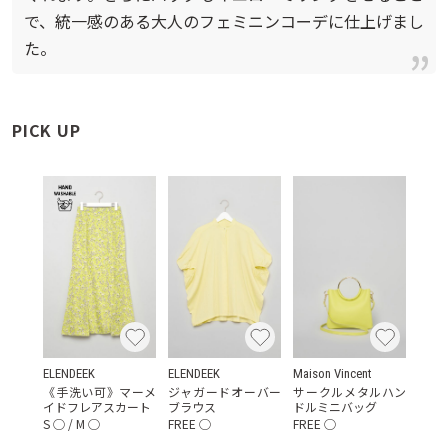
で、統一感のある大人のフェミニンコーデに仕上げまし
た。
PICK UP
ELENDEEK
ELENDEEK
Maison Vincent
《手洗い可》マーメ
ジャガードオーバー
サークルメタルハン
イドフレアスカート
ブラウス
ドルミニバッグ
S
◯
/
M
◯
FREE
◯
FREE
◯