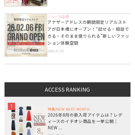
ニュース
企画
/
アナザーアドレスの期間限定リアルスト
アが日本橋にオープン！“試せる・相談で
きる・そのまま借りられる”新しいファッ
ション体験空間
2026.01.30
ACCESS RANKING
1
特集
NEW NEXT MONTH
/
2026年8月の新入荷アイテムは？レデ
ィースのイチオシ商品を一挙公開｜
NEW ...