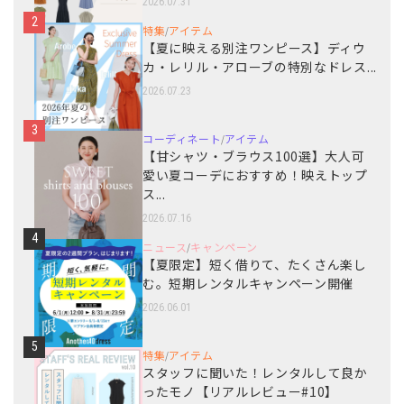
2026.07.31
2
特集
アイテム
/
【夏に映える別注ワンピース】ディウ
カ・レリル・アローブの特別なドレス...
2026.07.23
3
コーディネート
アイテム
/
【甘シャツ・ブラウス100選】大人可
愛い夏コーデにおすすめ！映えトップ
ス...
2026.07.16
4
ニュース
キャンペーン
/
【夏限定】短く借りて、たくさん楽し
む。短期レンタルキャンペーン開催
2026.06.01
5
特集
アイテム
/
スタッフに聞いた！レンタルして良か
ったモノ【リアルレビュー#10】