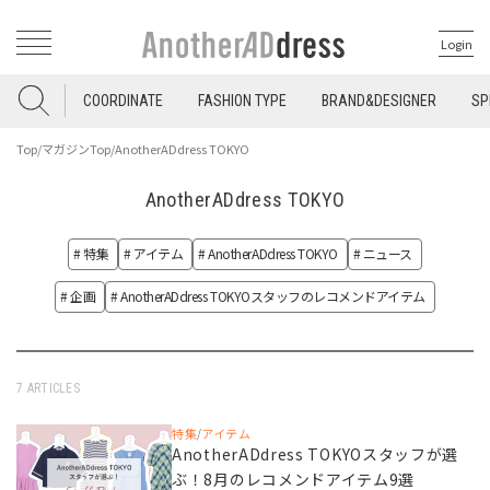
Login
COORDINATE
FASHION TYPE
BRAND&DESIGNER
SP
Top
/
マガジンTop
/
AnotherADdress TOKYO
AnotherADdress TOKYO
# 特集
# アイテム
# AnotherADdress TOKYO
# ニュース
# 企画
# AnotherADdress TOKYOスタッフのレコメンドアイテム
7 ARTICLES
特集
アイテム
/
AnotherADdress TOKYOスタッフが選
ぶ！8月のレコメンドアイテム9選