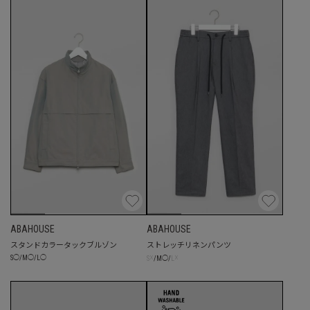
ABAHOUSE
ABAHOUSE
スタンドカラータックブルゾン
ストレッチリネンパンツ
☓
☓
S
◯
/
M
◯
/
L
◯
S
/
M
◯
/
L