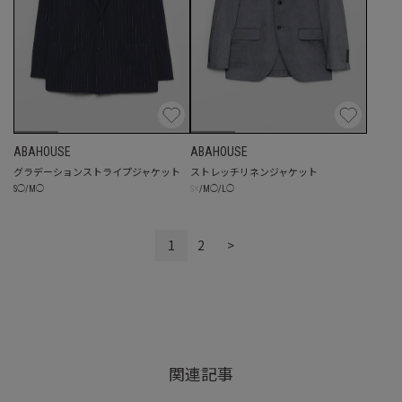
ABAHOUSE
ABAHOUSE
グラデーションストライプジャケット
ストレッチリネンジャケット
☓
S
◯
/
M
◯
S
/
M
◯
/
L
◯
1
2
>
関連記事