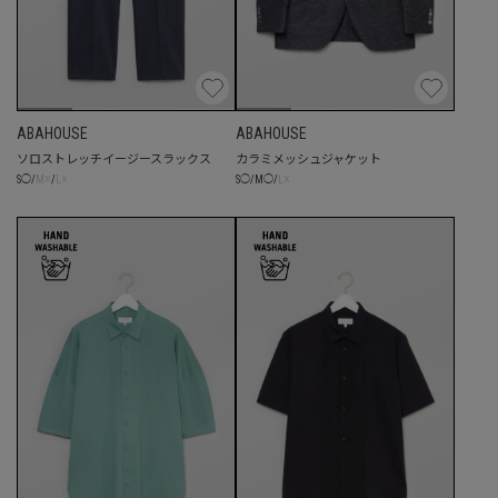
ABAHOUSE
ABAHOUSE
ソロストレッチイージースラックス
カラミメッシュジャケット
☓
☓
☓
S
◯
/
M
/
L
S
◯
/
M
◯
/
L