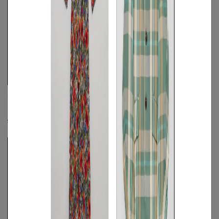
ABAHOUSE
ABAHOUSE
《手洗い可》ロンシャンプリントオープ
クールコンタクトストレッチパンツ
ンカラーシャツ
☓
S
◯
/
M
/
L
◯
S
◯
/
M
◯
/
L
◯