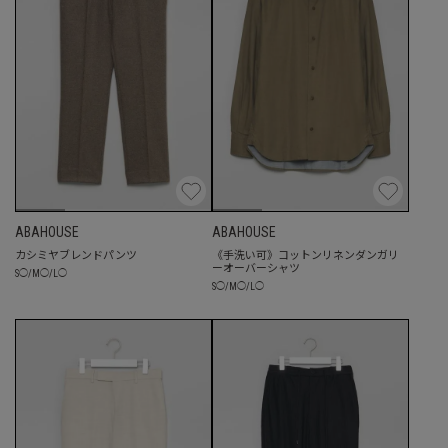
ABAHOUSE
ABAHOUSE
カシミヤブレンドパンツ
《手洗い可》コットンリネンダンガリ
ーオーバーシャツ
S
◯
/
M
◯
/
L
◯
S
◯
/
M
◯
/
L
◯