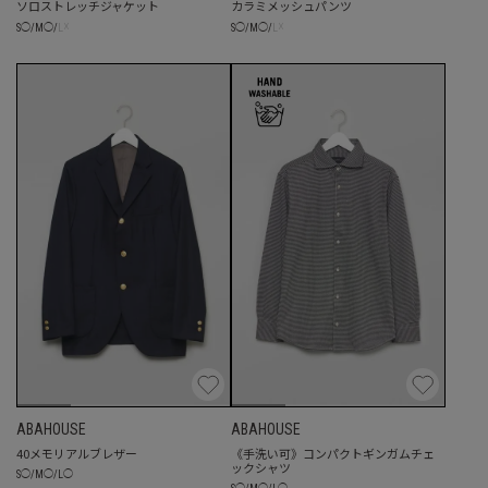
ソロストレッチジャケット
カラミメッシュパンツ
☓
☓
S
◯
/
M
◯
/
L
S
◯
/
M
◯
/
L
ABAHOUSE
ABAHOUSE
40メモリアルブレザー
《手洗い可》コンパクトギンガムチェ
ックシャツ
S
◯
/
M
◯
/
L
◯