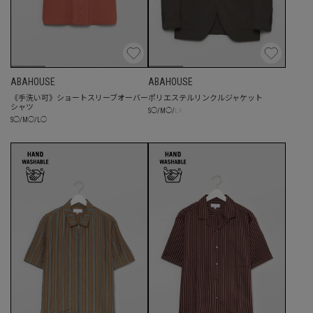
ABAHOUSE
ABAHOUSE
《手洗い可》ショートスリーブオーバー
ポリエステルリンクルジャケット
シャツ
☓
S
◯
/
M
◯
/
L
S
◯
/
M
◯
/
L
◯