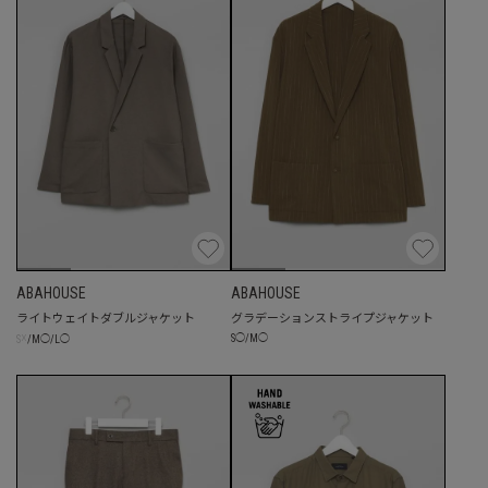
ABAHOUSE
ABAHOUSE
ライトウェイトダブルジャケット
グラデーションストライプジャケット
☓
S
◯
/
M
◯
S
/
M
◯
/
L
◯