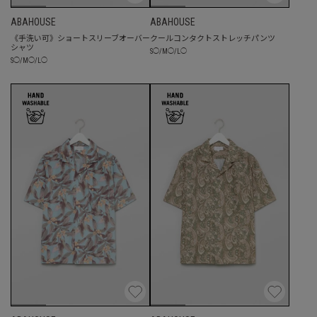
ABAHOUSE
ABAHOUSE
《手洗い可》ショートスリーブオーバー
クールコンタクトストレッチパンツ
シャツ
S
◯
/
M
◯
/
L
◯
S
◯
/
M
◯
/
L
◯