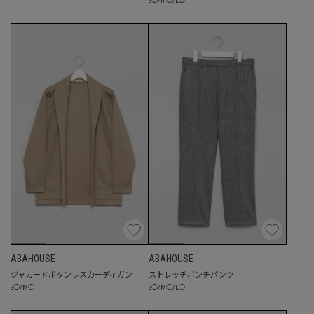
S
◯
/
M
◯
/
L
◯
ABAHOUSE
ABAHOUSE
ジャカードボタンレスカーディガン
ストレッチポンチパンツ
S
◯
/
M
◯
S
◯
/
M
◯
/
L
◯