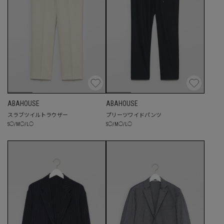
ABAHOUSE
ABAHOUSE
スラブツイルトラウザー
プリーツワイドパンツ
S
◯
/
M
◯
/
L
◯
S
◯
/
M
◯
/
L
◯