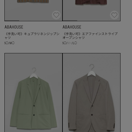
ABAHOUSE
ABAHOUSE
《手洗い可》キュプラリネンジップシ
《手洗い可》エアファインストライプ
ャツ
オープンシャツ
☓
S
◯
/
M
◯
S
◯
/
M
/
L
◯