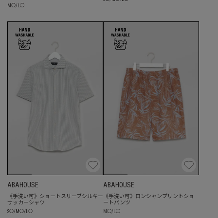
M
◯
/
L
◯
ABAHOUSE
ABAHOUSE
《手洗い可》ショートスリーブシルキー
《手洗い可》ロンシャンプリントショ
サッカーシャツ
ートパンツ
S
◯
/
M
◯
/
L
◯
M
◯
/
L
◯