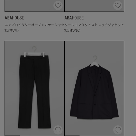
ABAHOUSE
ABAHOUSE
エンブロイダリーオープンカラーシャツ
クールコンタクトストレッチジャケット
☓
S
◯
/
M
◯
/
L
◯
S
◯
/
M
◯
/
L