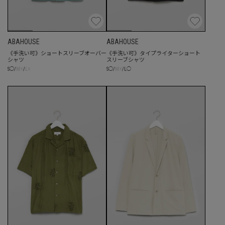
ABAHOUSE
ABAHOUSE
《手洗い可》ショートスリーブオーバー
《手洗い可》タイプライターショート
シャツ
スリーブシャツ
☓
☓
☓
S
◯
/
M
/
L
S
◯
/
M
/
L
◯