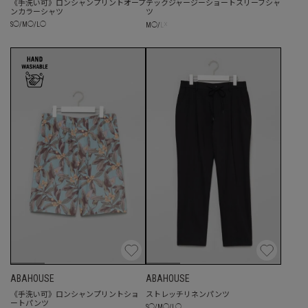
《手洗い可》ロンシャンプリントオープ
テックジャージーショートスリーブシャ
ンカラーシャツ
ツ
☓
S
◯
/
M
◯
/
L
◯
M
◯
/
L
ABAHOUSE
ABAHOUSE
《手洗い可》ロンシャンプリントショ
ストレッチリネンパンツ
ートパンツ
S
◯
/
M
◯
/
L
◯