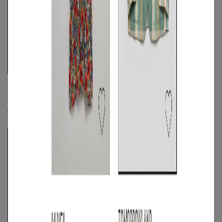
ABAHOUSE
ABAHOUSE
《手洗い可》エアファインオープンカラ
ペーパーナイロンストレッチジャケット
ーシャツ
S
◯
/
M
◯
/
L
◯
☓
☓
S
◯
/
M
/
L