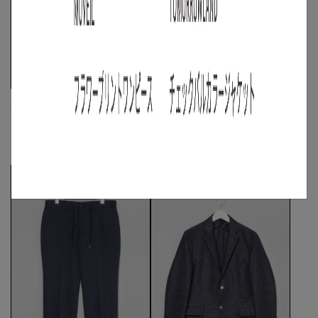
ABAHOUSE
ABAHOUSE
《手洗い可》ロンシャンプリントイー
キュプラリネンイージーパンツ
ジーパンツ
☓
S
/
M
◯
/
L
◯
M
◯
/
L
◯