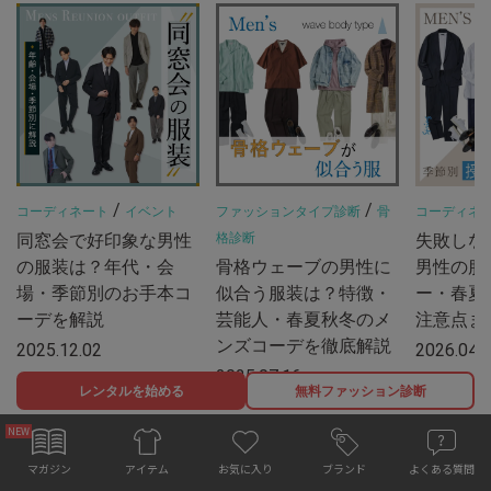
/
/
コーディネート
イベント
ファッションタイプ診断
骨
コーディネ
同窓会で好印象な男性
格診断
失敗しな
の服装は？年代・会
骨格ウェーブの男性に
男性の服
場・季節別のお手本コ
似合う服装は？特徴・
ー・春夏
ーデを解説
芸能人・春夏秋冬のメ
注意点ま
ンズコーデを徹底解説
2025.12.02
2026.04.
2025.07.16
レンタルを始める
無料ファッション診断
お気に入り
マガジン
ブランド
よくある質問
アイテム
もっと見る