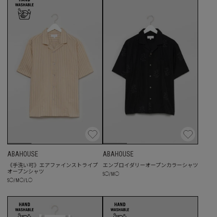
ABAHOUSE
ABAHOUSE
《手洗い可》エアファインストライプ
エンブロイダリーオープンカラーシャツ
オープンシャツ
S
◯
/
M
◯
S
◯
/
M
◯
/
L
◯