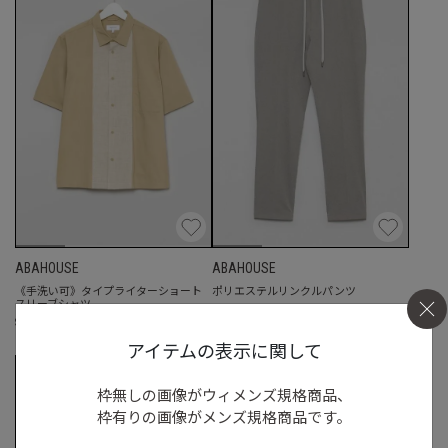
ABAHOUSE
ABAHOUSE
《手洗い可》タイプライターショート
ポリエステルリンクルパンツ
スリーブシャツ
☓
S
◯
/
M
/
L
◯
S
◯
/
M
◯
/
L
◯
アイテムの表示に関して
枠無しの画像がウィメンズ規格商品、
枠有りの画像がメンズ規格商品です。