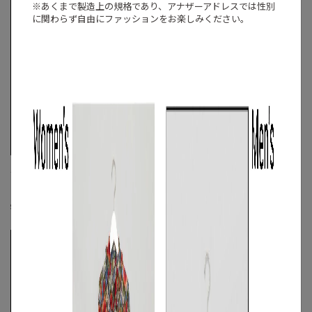
※あくまで製造上の規格であり、アナザーアドレスでは
性別
に関わらず自由にファッションをお楽しみください。
ABAHOUSE
ABAHOUSE
《手洗い可》エアファインストライプ
《手洗い可》ロンシャンプリントショ
オープンシャツ
ートパンツ
S
◯
/
M
◯
/
L
◯
M
◯
/
L
◯