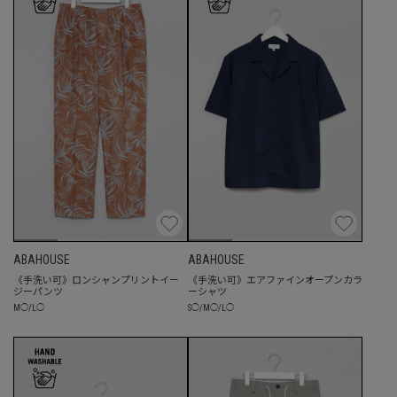
ABAHOUSE
ABAHOUSE
《手洗い可》ロンシャンプリントイー
《手洗い可》エアファインオープンカラ
ジーパンツ
ーシャツ
M
◯
/
L
◯
S
◯
/
M
◯
/
L
◯