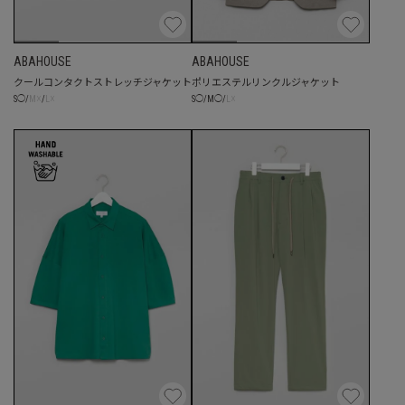
ABAHOUSE
ABAHOUSE
クールコンタクトストレッチジャケット
ポリエステルリンクルジャケット
☓
☓
☓
S
◯
/
M
/
L
S
◯
/
M
◯
/
L