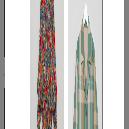
ABAHOUSE
ABAHOUSE
ポリエステルリンクルパンツ
《手洗い可》タイプライターショート
スリーブシャツ
S
◯
/
M
◯
/
L
◯
☓
S
/
M
◯
/
L
◯