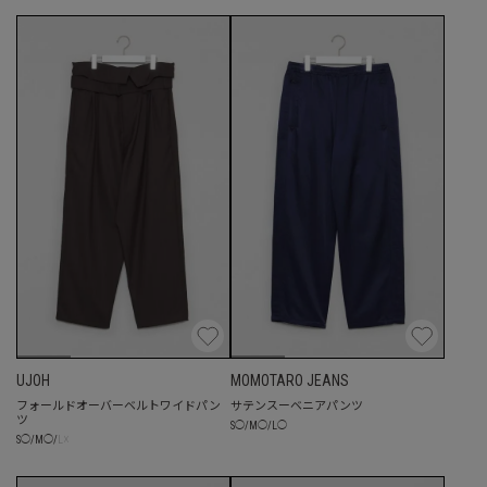
UJOH
MOMOTARO JEANS
フォールドオーバーベルトワイドパン
サテンスーベニアパンツ
ツ
S
◯
/
M
◯
/
L
◯
☓
S
◯
/
M
◯
/
L