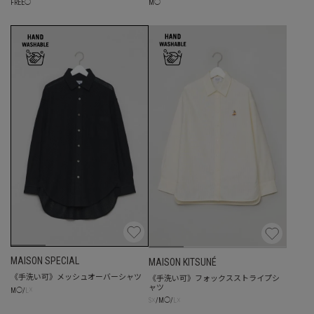
FREE
◯
M
◯
MAISON SPECIAL
MAISON KITSUNÉ
《手洗い可》メッシュオーバーシャツ
《手洗い可》フォックスストライプシ
ャツ
☓
M
◯
/
L
☓
☓
S
/
M
◯
/
L