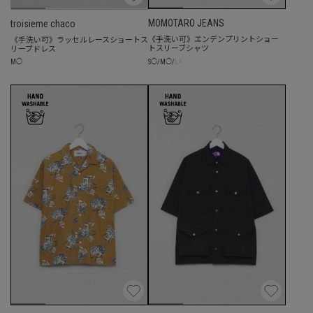
MOMOTARO JEANS
troisieme chaco
《手洗い可》エンデンプリントショー
《手洗い可》ラッセルレースショートス
トスリーブシャツ
リーブドレス
☓
S
◯
/
M
◯
/
L
M
◯