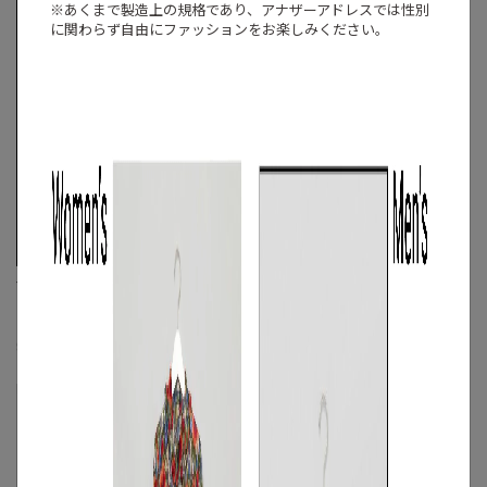
※あくまで製造上の規格であり、アナザーアドレスでは
性別
に関わらず自由にファッションをお楽しみください。
THE NORTH FACE PURPLE LABEL
THE NORTH FACE PURPLE LABEL
《手洗い可》バタフライアーガイルシャ
《手洗い可》リップストップフィール
ツ
ドシャツ
☓
☓
S
◯
/
M
◯
/
L
◯
S
/
M
◯
/
L