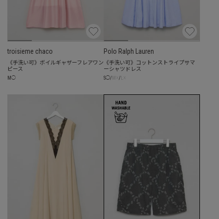
troisieme chaco
Polo Ralph Lauren
《手洗い可》ボイルギャザーフレアワン
《手洗い可》コットンストライプサマ
ピース
ーシャツドレス
☓
☓
M
◯
S
◯
/
M
/
L