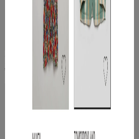
CINOH
uncrave
サマーウールサイドタックパンツ
《手洗い可》ドットプリントオープンカ
ラーシャツ
S
◯
/
M
◯
M
◯
/
L
◯