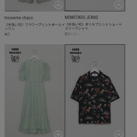
MOMOTARO JEANS
troisieme chaco
《手洗い可》オリキプリントショート
《手洗い可》フラワープリントオールイ
スリーブシャツ
ンワン
☓
☓
S
◯
/
M
/
L
M
◯