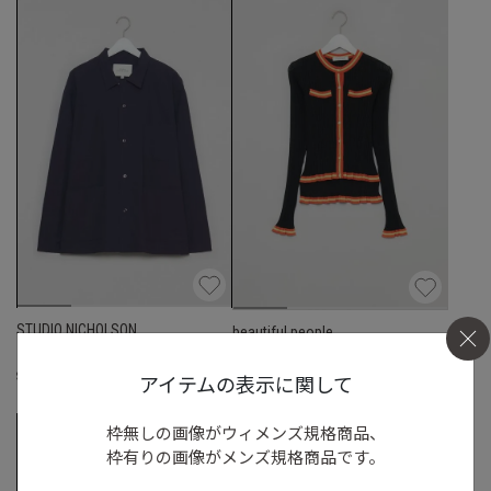
STUDIO NICHOLSON
beautiful people
タイプライターシャツジャケット
ダブルフロントリブカーディガン
☓
アイテムの表示に関して
S
◯
/
M
/
L
◯
M
◯
枠無しの画像がウィメンズ規格商品、
枠有りの画像がメンズ規格商品です。