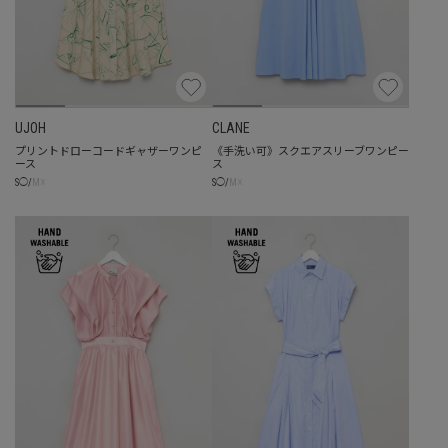
UJOH
CLANE
プリントドローコードギャザーワンピ
《手洗い可》スクエアスリーブワンピー
ース
ス
☓
☓
S
◯
/
M
S
◯
/
M