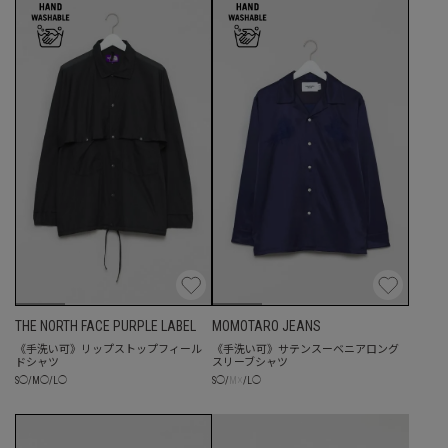
THE NORTH FACE PURPLE LABEL
MOMOTARO JEANS
《手洗い可》リップストップフィール
《手洗い可》サテンスーベニアロング
ドシャツ
スリーブシャツ
☓
S
◯
/
M
◯
/
L
◯
S
◯
/
M
/
L
◯