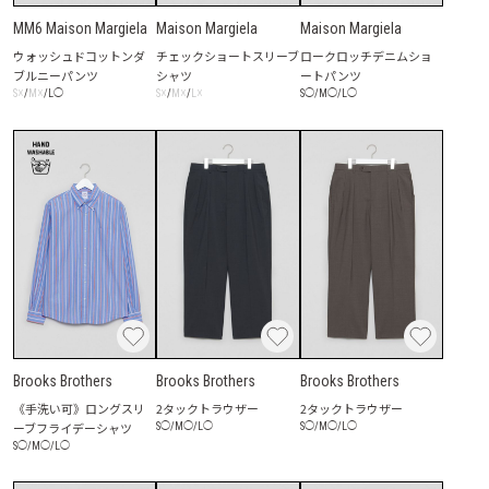
MM6 Maison Margiela
Maison Margiela
Maison Margiela
ウォッシュドコットンダ
チェックショートスリーブ
ロークロッチデニムショ
ブルニーパンツ
シャツ
ートパンツ
☓
☓
☓
☓
☓
S
◯
/
M
◯
/
L
◯
S
/
M
/
L
◯
S
/
M
/
L
Brooks Brothers
Brooks Brothers
Brooks Brothers
《手洗い可》ロングスリ
2タックトラウザー
2タックトラウザー
ーブフライデーシャツ
S
◯
/
M
◯
/
L
◯
S
◯
/
M
◯
/
L
◯
S
◯
/
M
◯
/
L
◯