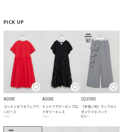
PICK UP
ADORE
ADORE
CELFORD
コットンタフタフレアワ
ドットフラワーエンブロ
《手洗い可》ラッフルリ
ンピース
イダリードレス
ボンワイドパンツ
☓
☓
☓
FREE
FREE
S
◯
/
M