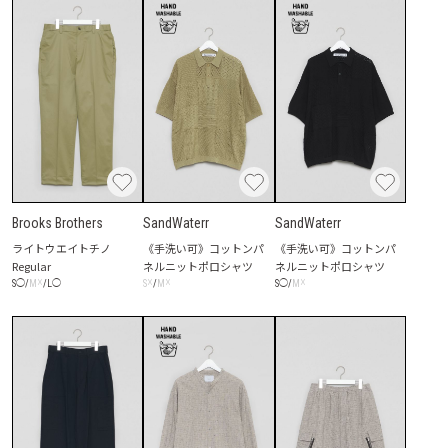
Brooks Brothers
SandWaterr
SandWaterr
ライトウエイトチノ
《手洗い可》コットンパ
《手洗い可》コットンパ
Regular
ネルニットポロシャツ
ネルニットポロシャツ
☓
☓
☓
☓
S
◯
/
M
/
L
◯
S
/
M
S
◯
/
M