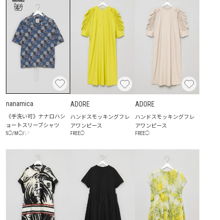
nanamica
ADORE
ADORE
《手洗い可》ナナロハシ
ハンドスモッキングフレ
ハンドスモッキングフレ
ョートスリーブシャツ
アワンピース
アワンピース
☓
S
◯
/
M
◯
/
L
FREE
◯
FREE
◯