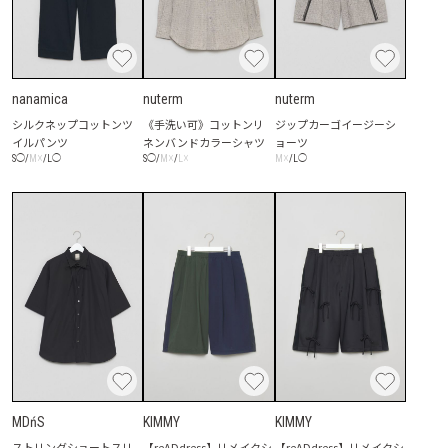
nanamica
nuterm
nuterm
シルクネップコットンツ
《手洗い可》コットンリ
ジップカーゴイージーシ
イルパンツ
ネンバンドカラーシャツ
ョーツ
☓
☓
☓
☓
S
◯
/
M
/
L
◯
S
◯
/
M
/
L
M
/
L
◯
MDńS
KIMMY
KIMMY
ストリングショートスリ
【reADdress】リメイクシ
【reADdress】リメイクシ