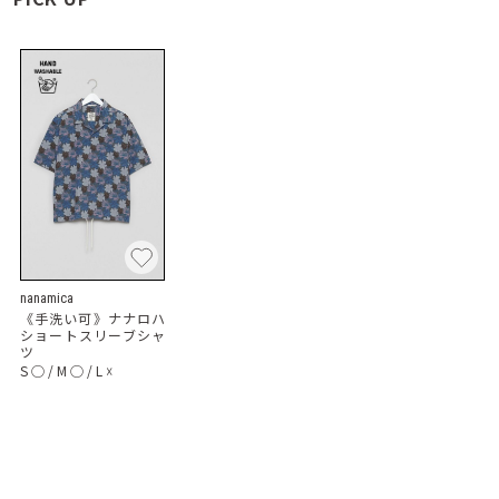
nanamica
《手洗い可》ナナロハ
ショートスリーブシャ
ツ
S
◯
/
M
◯
/
L
☓