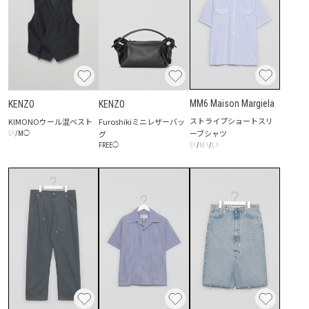
MM6 Maison Margiela
KENZO
KENZO
ストライプショートスリ
KIMONOウール混ベスト
Furoshikiミニレザーバッ
ーブシャツ
☓
グ
S
/
M
◯
☓
☓
☓
S
/
M
/
L
FREE
◯