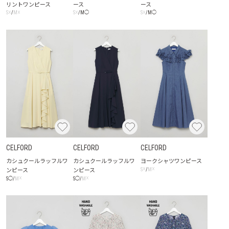
リントワンピース
ース
ース
☓
☓
☓
☓
S
/
M
S
/
M
◯
S
/
M
◯
CELFORD
CELFORD
CELFORD
カシュクールラッフルワ
カシュクールラッフルワ
ヨークシャツワンピース
ンピース
ンピース
☓
☓
S
/
M
☓
☓
S
◯
/
M
S
◯
/
M