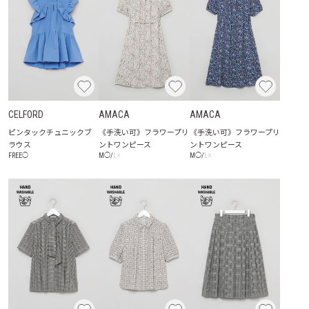
CELFORD
AMACA
AMACA
ピンタックチュニックブ
《手洗い可》フラワープリ
《手洗い可》フラワープリ
ラウス
ントワンピース
ントワンピース
☓
☓
FREE
◯
M
◯
/
L
M
◯
/
L