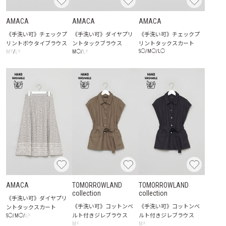
AMACA
AMACA
AMACA
《手洗い可》チェックプ
《手洗い可》ダイヤプリ
《手洗い可》チェックプ
リントボウタイブラウス
ントタックブラウス
リントタックスカート
☓
☓
☓
S
◯
/
M
◯
/
L
◯
M
/
L
M
◯
/
L
AMACA
TOMORROWLAND
TOMORROWLAND
collection
collection
《手洗い可》ダイヤプリ
《手洗い可》コットンベ
《手洗い可》コットンベ
ントタックスカート
ルト付きジレブラウス
ルト付きジレブラウス
☓
S
◯
/
M
◯
/
L
☓
☓
M
M