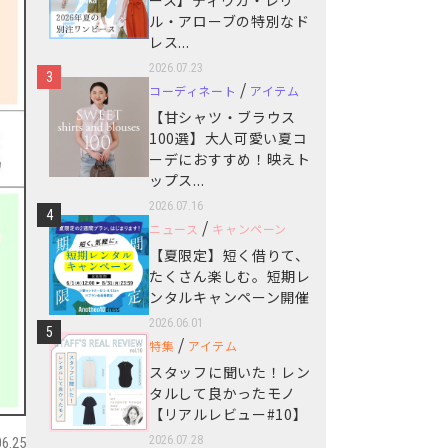
ース】ディウカ・レリ
ル・アローブの特別なド
レス...
2026.07.23
3
/
コーディネート
アイテム
【甘シャツ・ブラウス
100選】大人可愛い夏コ
ーデにおすすめ！映えト
ップス...
2026.07.16
4
/
ニュース
キャンペーン
【夏限定】短く借りて、
たくさん楽しむ。短期レ
ンタルキャンペーン開催
2026.06.01
5
/
特集
アイテム
スタッフに聞いた！レン
タルして良かったモノ
【リアルレビュー#10】
2026.07.28
06.25