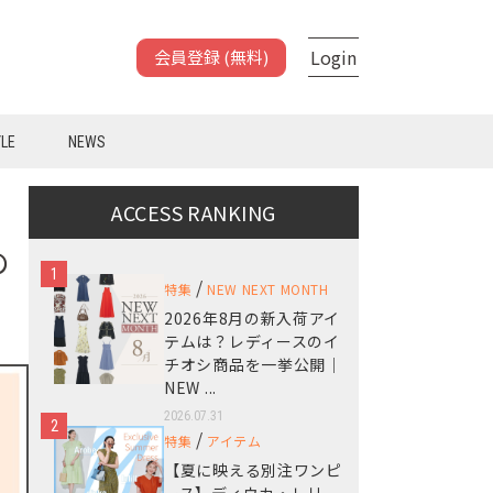
Login
会員登録 (無料)
YLE
NEWS
ACCESS RANKING
の
1
/
特集
NEW NEXT MONTH
2026年8月の新入荷アイ
テムは？レディースのイ
チオシ商品を一挙公開｜
NEW ...
2026.07.31
2
/
特集
アイテム
【夏に映える別注ワンピ